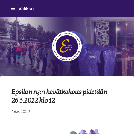
Siirry
Valikko
sivun
sisältöön
Epsilon ry
Epsilon ry:n kevätkokous pidetään
26.5.2022 klo 12
16.5.2022