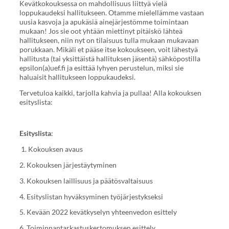
Kevätkokouksessa on mahdollisuus liittyä vielä
loppukaudeksi hallitukseen. Otamme mielellämme vastaan
uusia kasvoja ja apukäsiä ainejärjestömme toimintaan
mukaan! Jos sie oot yhtään miettinyt pitäiskö lähteä
hallitukseen, niin nyt on tilaisuus tulla mukaan mukavaan
porukkaan. Mikäli et pääse itse kokoukseen, voit lähestyä
hallitusta (tai yksittäistä hallituksen jäsentä) sähköpostilla
epsilon(a)uef.fi ja esittää lyhyen perustelun, miksi sie
haluaisit hallitukseen loppukaudeksi.
Tervetuloa kaikki, tarjolla kahvia ja pullaa! Alla kokouksen
esityslista:
Esityslista
:
1. Kokouksen avaus
2. Kokouksen järjestäytyminen
3. Kokouksen laillisuus ja päätösvaltaisuus
4. Esityslistan hyväksyminen työjärjestykseksi
5. Kevään 2022 kevätkyselyn yhteenvedon esittely
6. Toiminnantarkastuskertomuksen esittely