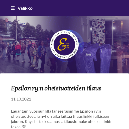
Siirry
Valikko
sivun
sisältöön
Epsilon ry
Epsilon ry:n oheistuotteiden tilaus
11.10.2021
Lauantain vuosijuhlilla lanseerasimme Epsilon ry:n
oheistuotteet, ja nyt on aika laittaa tilauslinkki julkiseen
jakoon. Käy siis tsekkaamassa tilauslomake oheisen linkin
takaa!💜