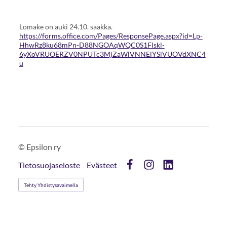
Lomake on auki 24.10. saakka.
https://forms.office.com/Pages/ResponsePage.aspx?id=Lp-
HhwRz8ku68mPn-D88NGOAqWQC0S1Flskl-
6yXoVRUOERZV0NPUTc3MjZaWlVNNElYSlVUOVdXNC4
u
©
Epsilon ry
Tietosuojaseloste
Evästeet
Facebook
Instagram
LinkedIn
Tehty Yhdistysavaimella