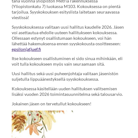
tänä vuonna yliopiston Metria rakennuksessa
(Yliopistonkatu 7) luokassa M103. Kokouksessa on pientä
tarjoilua. Syyskokouksen esityslista laitetaan seuraavassa
viestissä!
Syyskokouksessa valitaan uusi hallitus kaudelle 2026. Jäsen
voi asettautua ehdolle uuteen hallitukseen kokouksessa.
Ollessaan estynyt osallistumaan kokoukseen, voi hän
lähettää hakemuksensa ennen syyskokousta osoitteeseen:
epsilon(at)uef.fi
Itse kokoukseen osallistuminen ei sido sinua mihinkään, eli
voit tulla kokoukseen myös vain seuraamaan sitä.
Uusi hallitus sekä uusi puheenjohtaja valitaan jäsenistön
suljetulla lippuäänestyksellä syyskokouksessa.
Kokouksessa käsitellään uuden hallituksen valitsemisen
lisäksi vuoden 2026 toimintasuunnitelma sekä talousarvio.
Jokainen jäsen on tervetullut kokoukseen!