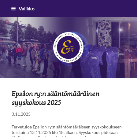
Siirry
Valikko
sivun
sisältöön
Epsilon ry
Epsilon ry:n sääntömääräinen
syyskokous 2025
3.11.2025
Tervetuloa Epsilon ry:n sääntömääräiseen syyskokoukseen
torstaina 13.11.2025 klo 18 alkaen. Syyskokous pidetään