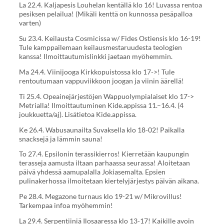
La 22.4. Kaljapesis Louhelan kentällä klo 16! Luvassa rentoa
pesiksen pelailua! (Mikäli kenttä on kunnossa pesäpalloa
varten)
Su 23.4. Keilausta Cosmicissa w/ Fides Ostiensis klo 16-19!
Tule kamppailemaan keilausmestaruudesta teologien
kanssa! Ilmoittautumislinkki jaetaan myöhemmin.
Ma 24.4. Viinijooga Kirkkopuistossa klo 17->! Tule
rentoutumaan vappuviikkoon joogan ja viinin äärellä!
Ti 25.4. Opeainejärjestöjen Wappuolympialaiset klo 17->
Metrialla! Ilmoittautuminen Kide.appissa 11.–16.4. (4
joukkuetta/aj). Lisätietoa Kide.appissa.
Ke 26.4. Wabusaunailta Suvaksella klo 18-02! Paikalla
snacksejä ja lämmin sauna!
To 27.4. Epsilonin terassikierros! Kierretään kaupungin
terasseja aamusta iltaan parhaassa seurassa! Aloitetaan
päivä yhdessä aamupalalla Jokiasemalta. Epsien
pulinakerhossa ilmoitetaan kiertelyjärjestys päivän aikana.
Pe 28.4. Megazone turnaus klo 19-21 w/ Mikrovillus!
Tarkempaa infoa myöhemmin!
La 29.4. Serpentiiniä Ilosaaressa klo 13-17! Kaikille avoin