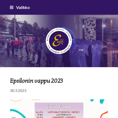
Siirry
Valikko
sivun
sisältöön
Epsilon ry
Epsilonin vappu 2023
30.3.2023