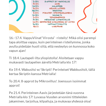
16.–17.4. VappuViinat"Virosta" -risteily! Mikä olisi parempi
tapa aloittaa vappu, kuin perinteinen risteilymme, jonka
avulla pidetään huoli siitä, että nesteytys on kunnossa koko
vapun ajan!
Ti 18.4. Lautapeli-ilta yliopistolla! Aloitetaan vappu
mukavasti lautapelien äärellä Metrialla klo 17!
Ke 19.4. Wabusitsi w/ Skripti! Perinteiset Wabbusitsit, tällä
kertaa Skriptin kanssa Metrialla!
To 20.4. 8-approt by Mikrovillus! Joensuun isoimmat
approt!
Pe 21.4. Perinteinen Aavis järjestetään tänä vuonna
Metrialla klo 17! Luvassa Vuoden arvonimi titteleiden
jakaminen, tarjoilua, kilpailuja, ja mukavaa yhdessä oloa!