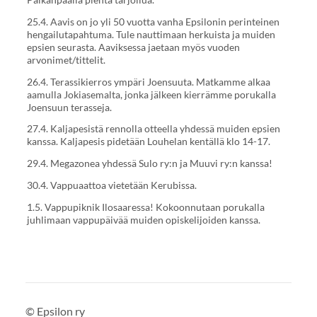
25.4. Aavis on jo yli 50 vuotta vanha Epsilonin perinteinen
hengailutapahtuma. Tule nauttimaan herkuista ja muiden
epsien seurasta. Aaviksessa jaetaan myös vuoden
arvonimet/tittelit.
26.4. Terassikierros ympäri Joensuuta. Matkamme alkaa
aamulla Jokiasemalta, jonka jälkeen kierrämme porukalla
Joensuun terasseja.
27.4. Kaljapesistä rennolla otteella yhdessä muiden epsien
kanssa. Kaljapesis pidetään Louhelan kentällä klo 14-17.
29.4. Megazonea yhdessä Sulo ry:n ja Muuvi ry:n kanssa!
30.4. Vappuaattoa vietetään Kerubissa.
1.5. Vappupiknik Ilosaaressa! Kokoonnutaan porukalla
juhlimaan vappupäivää muiden opiskelijoiden kanssa.
©
Epsilon ry