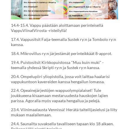
14.4-15.4. Vappu päästään aloittamaan perinteisellä
VappuViinatVirosta -risteilyllä!
17.4. Vappusitsit Faija-teemalla Sustek ry:n ja Tombolo ry:n
kanssa.
18.4. Mikrovillus ry:n järjestämät perinteikkäät 8-approt.
19.4. Puistositsit Kirkkopuistossa "Muu kuin muki" -
teemalla yhdessä Skripti ry:n ja Sustek ry:n kanssa.
20.4. Ompelupiiri yliopistolla, jossa voit laittaa haalarisi
vappukuntoon kavereiden kanssa hengailun lomassa.
22.4. Opeainejärjestöjen wappuolympialaiset! Tule
joukkueena kisaamaan mestaruudesta hauskojen lajien
parissa. Agoralla myös vapaata hengailua ja pelejä.
23.4. Viinimaalausta Vennissä! Herätä taiteilijasielusi ja liity
mukaan maalailemaan.
24.4. Saunailta suvaksella tavalliseen tapaan klo 18 alkaen.
Paikanpäällä pientä tarjoilua.