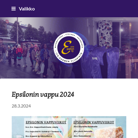
Siirry
Valikko
sivun
sisältöön
Epsilon ry
Epsilonin vappu 2024
28.3.2024