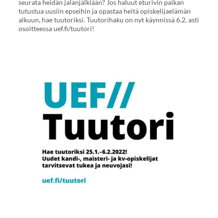
seurata heidän jalanjälkiään? Jos haluut eturivin paikan
tutustua uusiin epseihin ja opastaa heitä opiskelijaelämän
alkuun, hae tuutoriksi. Tuutorihaku on nyt käynnissä 6.2. asti
osoitteessa uef.fi/tuutori!