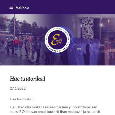
Siirry
Valikko
sivun
sisältöön
Epsilon ry
Hae tuutoriksi!
27.1.2022
Hae tuutoriksi!
Haluatko olla mukana uusien fuksien yliopistotaipaleen
alussa? Oliko sun omat tuutorit ihan mahtavia ja haluaisit