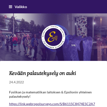
Siirry
Valikko
sivun
sisältöön
Epsilon ry
Kevään palautekysely on auki
24.4.2022
Fysiikan ja matematiikan laitoksen & Epsilonin yhteinen
palautekysely!
https://link.webropolsurveys.com/S/B6115C8474E5C2A7