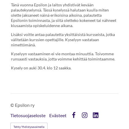
Tänä vuonna Epsilon ja laitos yhdistivät kevään
palautekyselynsä. Tässä kyselyssä halutaan kuulla miten
olette jaksaneet näinä erikoisina aikoina, palautetta
Epsilonin toiminnasta, ja siitä oletteko kokeneet tai nähneet
kiusaamista opiskeluidenne aikana.
Lisäksi voitte antaa palautetta yksittäisistä kursseista, jotka
välitetään kurssien opettajille. Kyselyyn vastataan
nimettömänä.
Kyselyyn vastaaminen ei vie montaa minuuttia. Toivomme
runsaasti vastauksia, jotta voimme kehittää toimintaamme.
Kysely on auki 30.4. klo 12 saakka.
©
Epsilon ry
Tietosuojaseloste
Evästeet
Facebook
Instagram
LinkedIn
Tehty Yhdistysavaimella