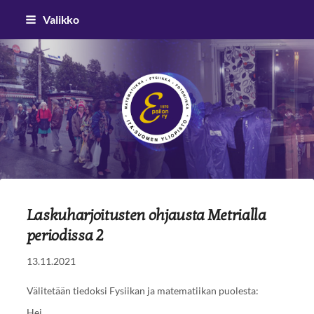
Siirry
Valikko
sivun
sisältöön
Epsilon ry
Laskuharjoitusten ohjausta Metrialla
periodissa 2
13.11.2021
Välitetään tiedoksi Fysiikan ja matematiikan puolesta:
Hei,