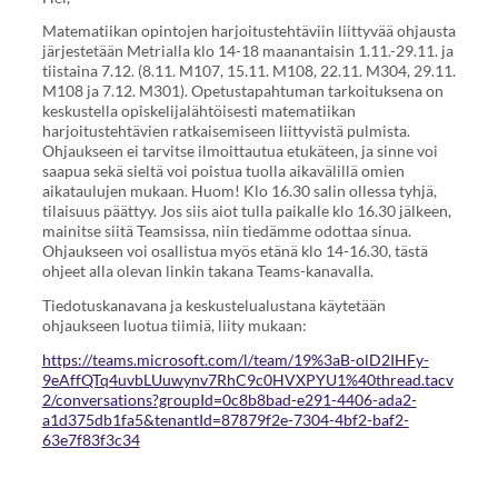
Matematiikan opintojen harjoitustehtäviin liittyvää ohjausta
järjestetään Metrialla klo 14-18 maanantaisin 1.11.-29.11. ja
tiistaina 7.12. (8.11. M107, 15.11. M108, 22.11. M304, 29.11.
M108 ja 7.12. M301). Opetustapahtuman tarkoituksena on
keskustella opiskelijalähtöisesti matematiikan
harjoitustehtävien ratkaisemiseen liittyvistä pulmista.
Ohjaukseen ei tarvitse ilmoittautua etukäteen, ja sinne voi
saapua sekä sieltä voi poistua tuolla aikavälillä omien
aikataulujen mukaan. Huom! Klo 16.30 salin ollessa tyhjä,
tilaisuus päättyy. Jos siis aiot tulla paikalle klo 16.30 jälkeen,
mainitse siitä Teamsissa, niin tiedämme odottaa sinua.
Ohjaukseen voi osallistua myös etänä klo 14-16.30, tästä
ohjeet alla olevan linkin takana Teams-kanavalla.
Tiedotuskanavana ja keskustelualustana käytetään
ohjaukseen luotua tiimiä, liity mukaan:
https://teams.microsoft.com/l/team/19%3aB-olD2IHFy-
9eAffQTq4uvbLUuwynv7RhC9c0HVXPYU1%40thread.tacv
2/conversations?groupId=0c8b8bad-e291-4406-ada2-
a1d375db1fa5&tenantId=87879f2e-7304-4bf2-baf2-
63e7f83f3c34