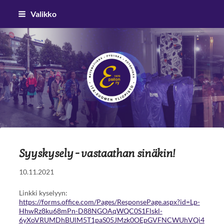
Siirry
Valikko
sivun
sisältöön
Epsilon ry
Syyskysely - vastaathan sinäkin!
10.11.2021
Linkki kyselyyn:
https://forms.office.com/Pages/ResponsePage.aspx?id=Lp-
HhwRz8ku68mPn-D88NGOAqWQC0S1Flskl-
6yXoVRUMDhBUlM5T1paS05JMzk0OEpGVFNCWUhVQi4