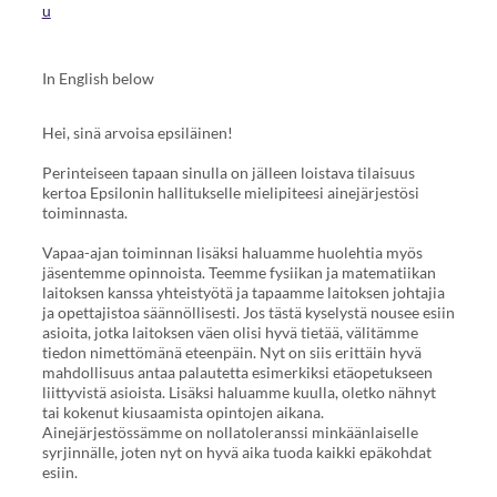
u
In English below
Hei, sinä arvoisa epsiläinen!
Perinteiseen tapaan sinulla on jälleen loistava tilaisuus
kertoa Epsilonin hallitukselle mielipiteesi ainejärjestösi
toiminnasta.
Vapaa-ajan toiminnan lisäksi haluamme huolehtia myös
jäsentemme opinnoista. Teemme fysiikan ja matematiikan
laitoksen kanssa yhteistyötä ja tapaamme laitoksen johtajia
ja opettajistoa säännöllisesti. Jos tästä kyselystä nousee esiin
asioita, jotka laitoksen väen olisi hyvä tietää, välitämme
tiedon nimettömänä eteenpäin. Nyt on siis erittäin hyvä
mahdollisuus antaa palautetta esimerkiksi etäopetukseen
liittyvistä asioista. Lisäksi haluamme kuulla, oletko nähnyt
tai kokenut kiusaamista opintojen aikana.
Ainejärjestössämme on nollatoleranssi minkäänlaiselle
syrjinnälle, joten nyt on hyvä aika tuoda kaikki epäkohdat
esiin.