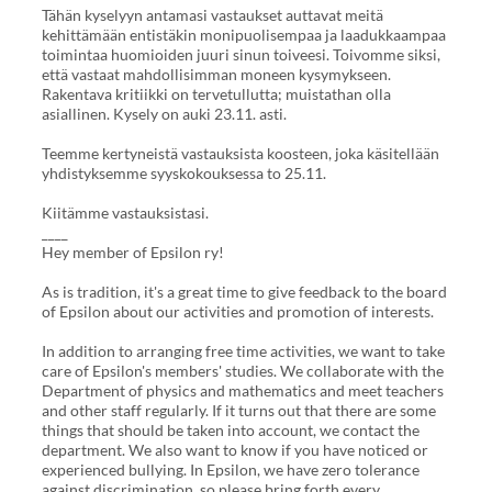
Tähän kyselyyn antamasi vastaukset auttavat meitä
kehittämään entistäkin monipuolisempaa ja laadukkaampaa
toimintaa huomioiden juuri sinun toiveesi. Toivomme siksi,
että vastaat mahdollisimman moneen kysymykseen.
Rakentava kritiikki on tervetullutta; muistathan olla
asiallinen. Kysely on auki 23.11. asti.
Teemme kertyneistä vastauksista koosteen, joka käsitellään
yhdistyksemme syyskokouksessa to 25.11.
Kiitämme vastauksistasi.
____
Hey member of Epsilon ry!
As is tradition, it's a great time to give feedback to the board
of Epsilon about our activities and promotion of interests.
In addition to arranging free time activities, we want to take
care of Epsilon's members' studies. We collaborate with the
Department of physics and mathematics and meet teachers
and other staff regularly. If it turns out that there are some
things that should be taken into account, we contact the
department. We also want to know if you have noticed or
experienced bullying. In Epsilon, we have zero tolerance
against discrimination, so please bring forth every