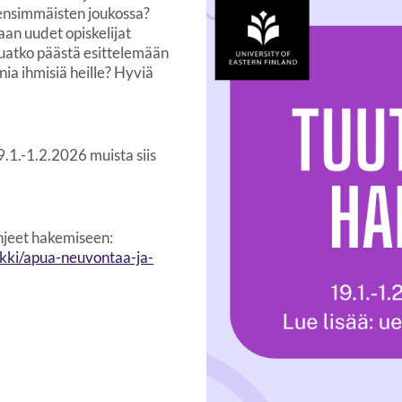
 ensimmäisten joukossa?
an uudet opiskelijat
luatko päästä esittelemään
ia ihmisiä heille? Hyviä
.1.-1.2.2026 muista siis
ohjeet hakemiseen:
nkki/apua-neuvontaa-ja-