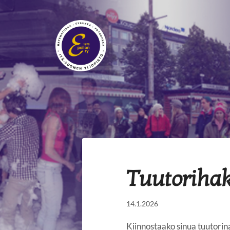
Siirry
sivun
sisältöön
Epsilon ry
Tuutoriha
14.1.2026
Kiinnostaako sinua tuutorin