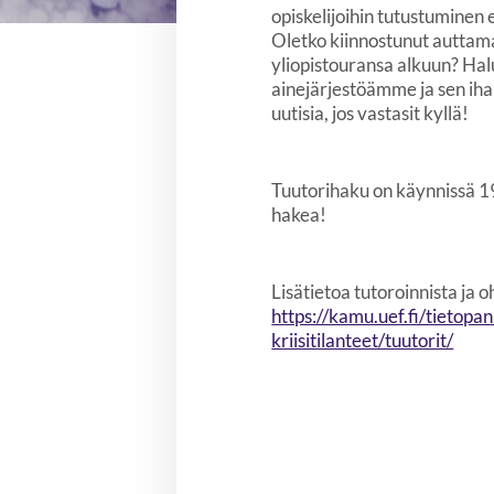
opiskelijoihin tutustuminen
Oletko kiinnostunut auttama
yliopistouransa alkuun? Ha
ainejärjestöämme ja sen ihan
uutisia, jos vastasit kyllä!
Tuutorihaku on käynnissä 19
hakea!
Lisätietoa tutoroinnista ja 
https://kamu.uef.fi/tietopa
kriisitilanteet/tuutorit/