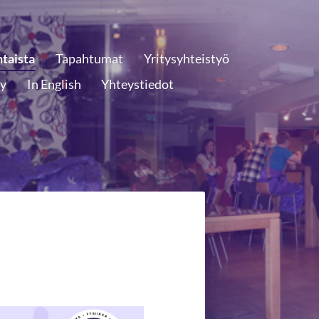
taista
Tapahtumat
Yritysyhteistyö
ly
In English
Yhteystiedot