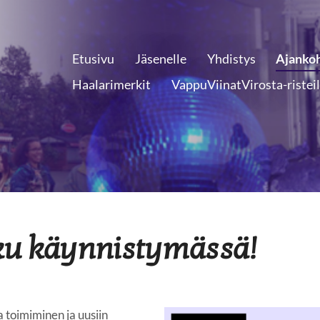
Etusivu
Jäsenelle
Yhdistys
Ajankoh
Haalarimerkit
VappuViinatVirosta-ristei
ku käynnistymässä!
a toimiminen ja uusiin