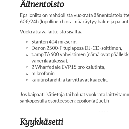
Äänentoisto
Epsilonilta on mahdollista vuokrata äänentoistolaitt
60€/24h (lopullinen hinta määräytyy haku- ja pala
Vuokrattava laitteisto sisältää
Stanton 404 mikserin,
Denon 2500-F tuplapesä DJ-CD-soittimen,
t.amp TA600 vahvistimen (nämä ovat päällekk
vanerilaatikossa),
2 Wharfedale EVP15 pro kaiutinta,
mikrofonin,
kaiutinstandit ja tarvittavat kaapelit.
Jos kaipaat lisätietoja tai haluat vuokrata laitteitam
sähköpostilla osoitteeseen: epsilon(at)uef.fi
- - - -
Kyykkäsetti