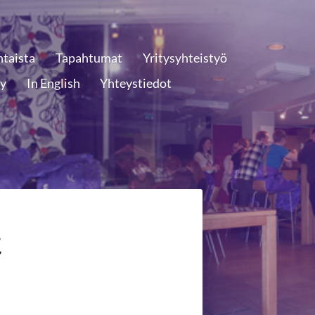
htaista
Tapahtumat
Yritysyhteistyö
ly
In English
Yhteystiedot
a