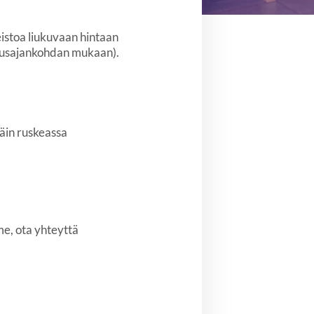
eistoa liukuvaan hintaan
utusajankohdan mukaan).
äin ruskeassa
me, ota yhteyttä