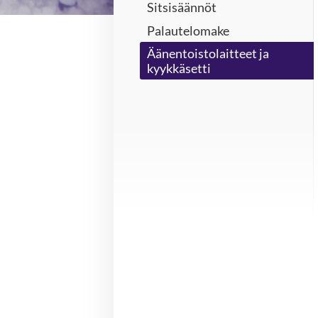
Sitsisäännöt
Palautelomake
Äänentoistolaitteet ja
kyykkäsetti