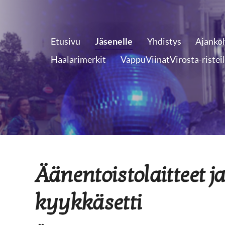
Etusivu
Jäsenelle
Yhdistys
Ajanko
Haalarimerkit
VappuViinatVirosta-ristei
Äänentoistolaitteet j
kyykkäsetti