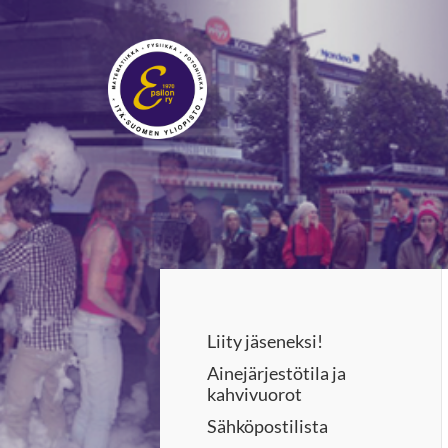
Siirry
sivun
sisältöön
Epsilon ry
Liity jäseneksi!
Ainejärjestötila ja
kahvivuorot
Sähköpostilista