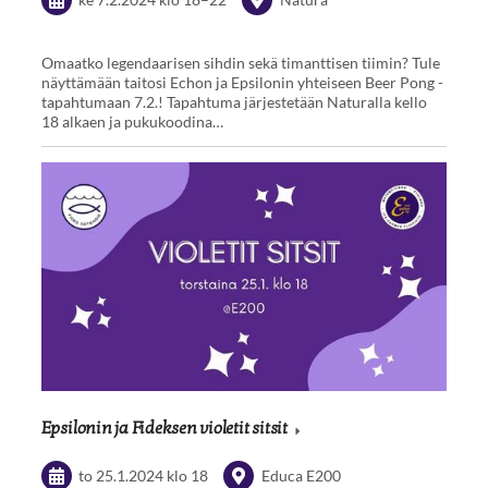
Omaatko legendaarisen sihdin sekä timanttisen tiimin? Tule
näyttämään taitosi Echon ja Epsilonin yhteiseen Beer Pong -
tapahtumaan 7.2.! Tapahtuma järjestetään Naturalla kello
18 alkaen ja pukukoodina…
Epsilonin ja Fideksen violetit sitsit
to 25.1.2024
klo 18
Educa E200