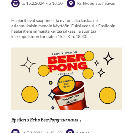
to 15.2.2024
klo 18:30
Kirkkopuisto / Suvas
Haalarit ovat saapuneet ja nyt on aika kastaa ne
asianmukaisin menoin käyttöön. Fuksi vedä siis Epsilonin
haalarit ensimmäistä kertaa jalkaasi ja suuntaa
kirkkopuistoon torstaina 15.2. Klo. 18.30!…
Epsilon x Echo BeerPong-turnaus
ke 7.2.2024
klo 18
–
22
Natura