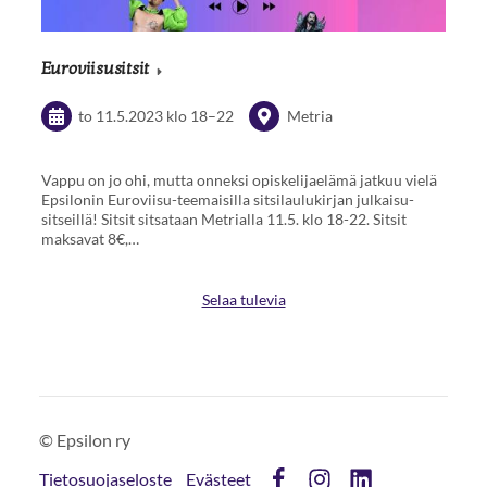
Euroviisusitsit
to 11.5.2023
klo 18
–
22
Metria
Vappu on jo ohi, mutta onneksi opiskelijaelämä jatkuu vielä
Epsilonin Euroviisu-teemaisilla sitsilaulukirjan julkaisu-
sitseillä! Sitsit sitsataan Metrialla 11.5. klo 18-22. Sitsit
maksavat 8€,…
Selaa tulevia
©
Epsilon ry
Tietosuojaseloste
Evästeet