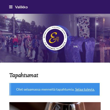
Siirry
Valikko
sivun
sisältöön
Epsilon ry
Tapahtumat
Olet selaamassa menneitä tapahtumia.
Selaa tulevia.