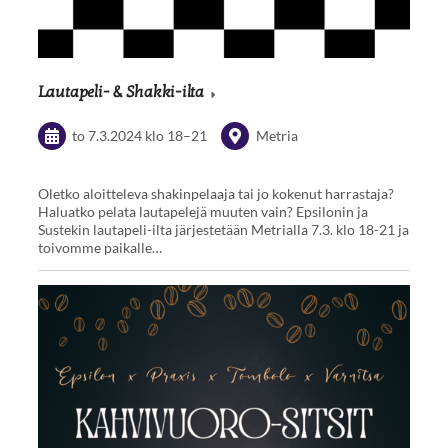
Lautapeli- & Shakki-ilta
to 7.3.2024
klo 18
–
21
Metria
Oletko aloitteleva shakinpelaaja tai jo kokenut harrastaja?
Haluatko pelata lautapelejä muuten vain? Epsilonin ja
Sustekin lautapeli-ilta järjestetään Metrialla 7.3. klo 18-21 ja
toivomme paikalle…