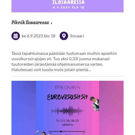
Piknik Ilosaaressa
ke 6.9.2023
klo 18
Ilosaari
Tässä tapahtumassa päästään tustumaan muihin epseihin
vuosikurssirajojen yli. Tuo yksi 0,33l juoma mukanasi
tuutoreiden järjestämää ohjelmanumeroa varten.
Halutessasi voit tuoda myös jotain pientä…