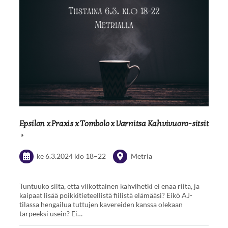
Epsilon x Praxis x Tombolo x Varnitsa Kahvivuoro-sitsit
ke 6.3.2024
klo 18
–
22
Metria
Tuntuuko siltä, että viikottainen kahvihetki ei enää riitä, ja
kaipaat lisää poikkitieteellistä fiilistä elämääsi? Eikö AJ-
tilassa hengailua tuttujen kavereiden kanssa olekaan
tarpeeksi usein? Ei…