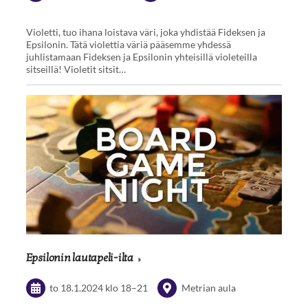
Violetti, tuo ihana loistava väri, joka yhdistää Fideksen ja
Epsilonin. Tätä violettia väriä pääsemme yhdessä
juhlistamaan Fideksen ja Epsilonin yhteisillä violeteilla
sitseillä! Violetit sitsit…
Epsilonin lautapeli-ilta
to 18.1.2024
klo 18
–
21
Metrian aula