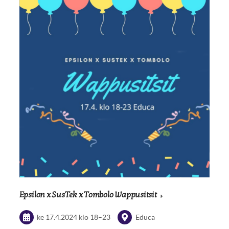
Epsilon x SusTek x Tombolo Wappusitsit
ke 17.4.2024
klo 18
–
23
Educa