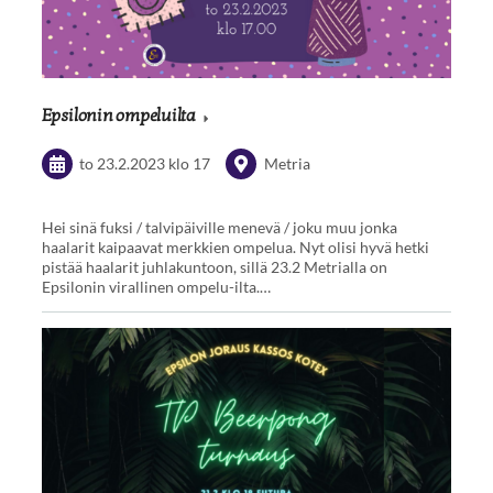
Epsilonin ompeluilta
to 23.2.2023
klo 17
Metria
Hei sinä fuksi / talvipäiville menevä / joku muu jonka
haalarit kaipaavat merkkien ompelua. Nyt olisi hyvä hetki
pistää haalarit juhlakuntoon, sillä 23.2 Metrialla on
Epsilonin virallinen ompelu-ilta.…