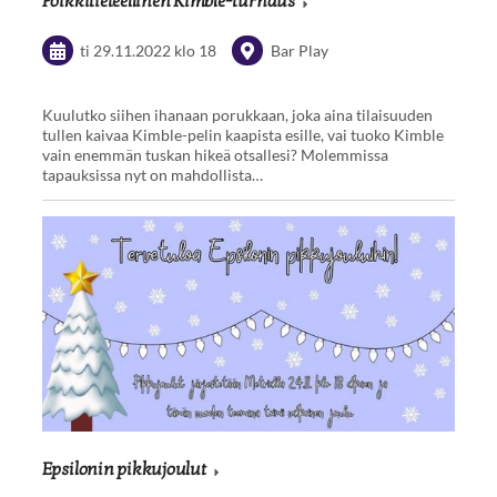
Poikkitieteellinen Kimble-turnaus
ti 29.11.2022
klo 18
Bar Play
Kuulutko siihen ihanaan porukkaan, joka aina tilaisuuden
tullen kaivaa Kimble-pelin kaapista esille, vai tuoko Kimble
vain enemmän tuskan hikeä otsallesi? Molemmissa
tapauksissa nyt on mahdollista…
Epsilonin pikkujoulut