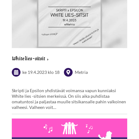
White lies -sitsit
ke 19.4.2023
klo 18
Metria
Skripti ja Epsilon yhdistävät voimansa vapun kunniaksi
White lies -sitsien merkeissä. On siis aika puhdistaa
omatuntosi ja paljastaa muulle sitsikansalle pahin valkoinen
valheesi. Valheen voit…