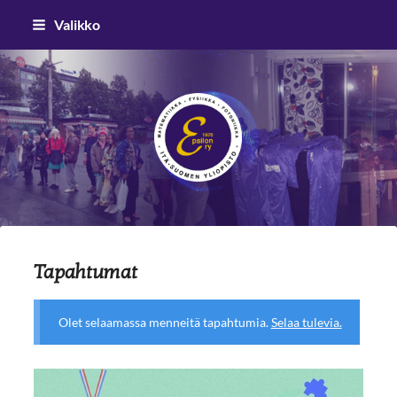
Siirry
Valikko
sivun
sisältöön
Epsilon ry
Tapahtumat
Olet selaamassa menneitä tapahtumia.
Selaa tulevia.