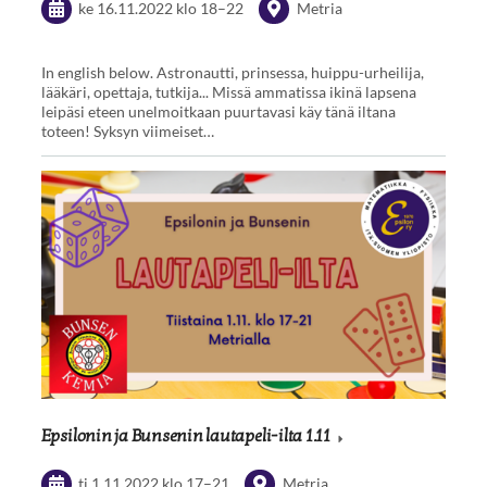
ke 16.11.2022
klo 18
–
22
Metria
In english below. Astronautti, prinsessa, huippu-urheilija,
lääkäri, opettaja, tutkija... Missä ammatissa ikinä lapsena
leipäsi eteen unelmoitkaan puurtavasi käy tänä iltana
toteen! Syksyn viimeiset…
Epsilonin ja Bunsenin lautapeli-ilta 1.11
ti 1.11.2022
klo 17
–
21
Metria