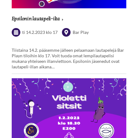
Epsilonin lautapeli-ilta
ti 14.2.2023
klo 17
Bar Play
Tiistaina 14.2. pääsemme jälleen pelaamaan lautapelejä Bar
Playn tiloihin klo 17. Voit tuoda omat lempilautapelisi
mukana yhteiseen illanviettoon. Epsilonin jäsenedut ovat
lautapeli-illan aikana…