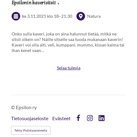
Epsilonin kaverisitsit
ke 3.11.2021
klo 18
–
21:30
Natura
Onko sulla kaveri, joka on aina halunnut tietää, mitkä ne
sitsit oikein on? Näille sitselle saa tuoda mukanaan kaverin!
Kaveri voi olla äiti, veli, kumppani, mummo, kissan kaima tai
ihan kenet vaan…
Selaa tulevia
©
Epsilon ry
Tietosuojaseloste
Evästeet
Facebook
Instagram
LinkedIn
Tehty Yhdistysavaimella