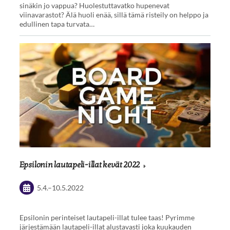
sinäkin jo vappua? Huolestuttavatko hupenevat
viinavarastot? Älä huoli enää, sillä tämä risteily on helppo ja
edullinen tapa turvata…
Epsilonin lautapeli-illat kevät 2022
5.4.
–
10.5.2022
Epsilonin perinteiset lautapeli-illat tulee taas! Pyrimme
järjestämään lautapeli-illat alustavasti joka kuukauden