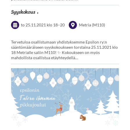
Syyskokous
to 25.11.2021
klo 18
–
20
Metria (M110)
Tervetuloa osallistumaan yhdistyksemme Epsilon ry:n
sääntömääräiseen syyskokoukseen torstaina 25.11.2021 klo
18 Metrialle saliin M110! ✨ Kokoukseen on myös
mahdollista osallistua etäyhteydellä…