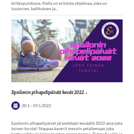
kirkkopuistossa. Illalla on erilaista ohjelmaa, joka on
tuutorien, hallituksen ja…
Epsilonin pihapelipäivät kevät 2022
20.1.
–
19.5.2022
Epsilonin pihapelipäivät järjestetään keväällä 2022 aina joka
toinen torstai! Nappaa kaverit messiin pelailemaan joka
kerta vaihtuvia lajeja muiden epsien kanssa. Pukeudu sään ja