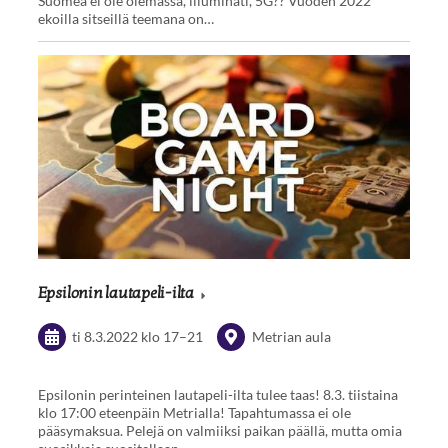
Suomea ei ole olemassa, illuminati, 5G?? Vuoden 2022
ekoilla sitseillä teemana on…
Epsilonin lautapeli-ilta
ti 8.3.2022
klo 17
–
21
Metrian aula
Epsilonin perinteinen lautapeli-ilta tulee taas! 8.3. tiistaina
klo 17:00 eteenpäin Metrialla! Tapahtumassa ei ole
pääsymaksua. Pelejä on valmiiksi paikan päällä, mutta omia