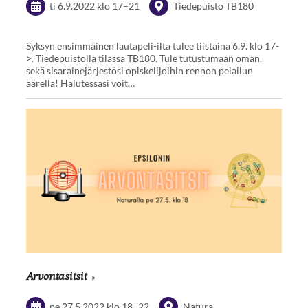
ti 6.9.2022
klo 17
–
21
Tiedepuisto TB180
Syksyn ensimmäinen lautapeli-ilta tulee tiistaina 6.9. klo 17-
>. Tiedepuistolla tilassa TB180. Tule tutustumaan oman,
sekä sisarainejärjestösi opiskelijoihin rennon pelailun
äärellä! Halutessasi voit…
Arvontasitsit
pe 27.5.2022
klo 18
–
22
Natura