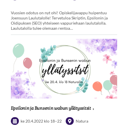
Vuosien odotus on nyt ohi! Opiskelijavappu huipentuu
Joensuun Laulutalolle! Tervetuloa Skriptin, Epsilonin ja
Oidipuksen (SEO) yhteiseen vappuriehaan laulutalolla.
Laulutalolla tulee olemaan rentoa…
Epsilonin ja Bunsenin wabun yllätyssitsit
ke 20.4.2022
klo 18
–
22
Natura