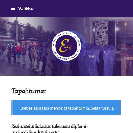
Siirry
Valikko
sivun
sisältöön
Epsilon ry
Tapahtumat
Olet selaamassa menneitä tapahtumia.
Selaa tulevia.
Keskustelutilaisuus tulevasta diplomi-
insinöörikoulutuksesta