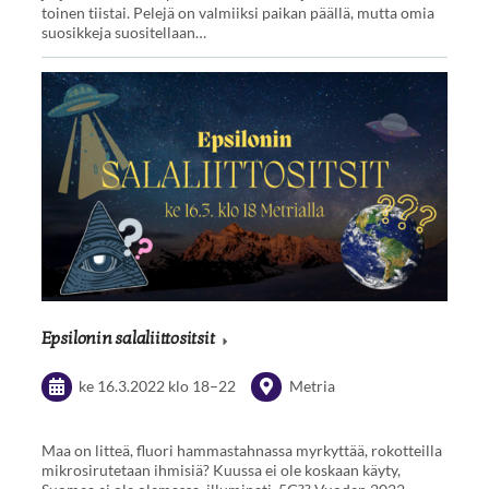
toinen tiistai. Pelejä on valmiiksi paikan päällä, mutta omia
suosikkeja suositellaan…
Epsilonin salaliittositsit
ke 16.3.2022
klo 18
–
22
Metria
Maa on litteä, fluori hammastahnassa myrkyttää, rokotteilla
mikrosirutetaan ihmisiä? Kuussa ei ole koskaan käyty,