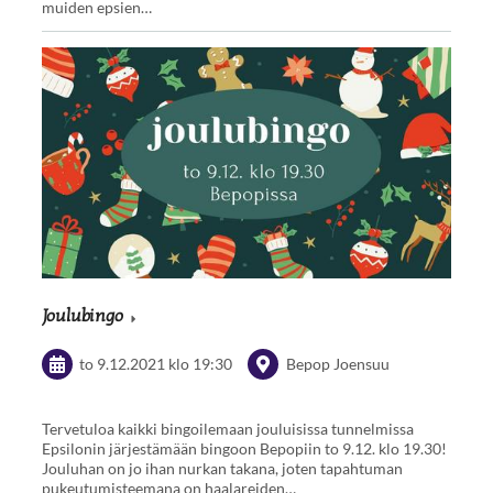
muiden epsien…
Joulubingo
to 9.12.2021
klo 19:30
Bepop Joensuu
Tervetuloa kaikki bingoilemaan jouluisissa tunnelmissa
Epsilonin järjestämään bingoon Bepopiin to 9.12. klo 19.30!
Jouluhan on jo ihan nurkan takana, joten tapahtuman
pukeutumisteemana on haalareiden…