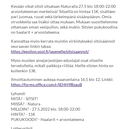
Kevään vikat sitsit sitsataan Naturalla 27.5 klo 18:00-22:00
arvontateeman merkeissä! Sitseillä on hintaa 11€, sisältäen
pari juomaa, ruuat sekä tärkeimpänä sisäänpääsyn. Omia
virvokkeita saa lisäksi ottaa mukaan. Mukaan suosittelemme
ottamaan oman vesipullon, sekä mukin. Sitsien pukukoodina
on haalarit + arvontateema.
Kannattaa myös kerrata muistin virkistykseksi sitsisäännöt
seuraavan linkin takaa:
https://epsilon.sool.fi/jasenelle/sitsisaannot/
Myös muiden ainejärjestöjen edustajat ovat sitseille
tervetulleita, mikäli paikkoja riittää. Heille sitsien hinta on
kuitenkin 13€.
Ilmoittautuminen aukeaa maanantaina 16.5 klo 12. Linkki:
https://forms.office.com/r/tEHH9BzauB
Lyhyesti
MITÄ? - SITSIT!
MISSÄ? - Natura
MILLOIN? - 27.5.2022 klo. 18:00-22:00
HINTA? - 11€
PUKUKOODI? - Haalarit + arvontateema
Lotterysitsit