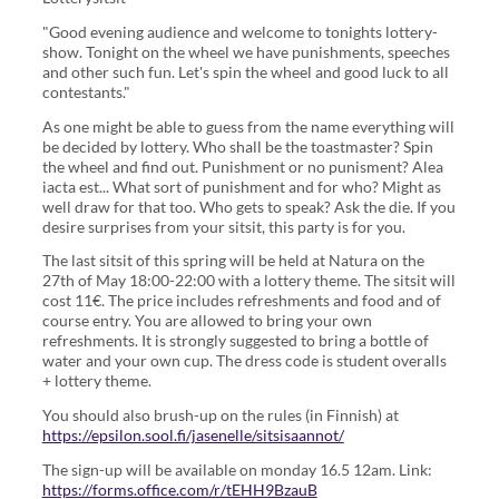
"Good evening audience and welcome to tonights lottery-
show. Tonight on the wheel we have punishments, speeches
and other such fun. Let's spin the wheel and good luck to all
contestants."
As one might be able to guess from the name everything will
be decided by lottery. Who shall be the toastmaster? Spin
the wheel and find out. Punishment or no punisment? Alea
iacta est... What sort of punishment and for who? Might as
well draw for that too. Who gets to speak? Ask the die. If you
desire surprises from your sitsit, this party is for you.
The last sitsit of this spring will be held at Natura on the
27th of May 18:00-22:00 with a lottery theme. The sitsit will
cost 11€. The price includes refreshments and food and of
course entry. You are allowed to bring your own
refreshments. It is strongly suggested to bring a bottle of
water and your own cup. The dress code is student overalls
+ lottery theme.
You should also brush-up on the rules (in Finnish) at
https://epsilon.sool.fi/jasenelle/sitsisaannot/
The sign-up will be available on monday 16.5 12am. Link:
https://forms.office.com/r/tEHH9BzauB