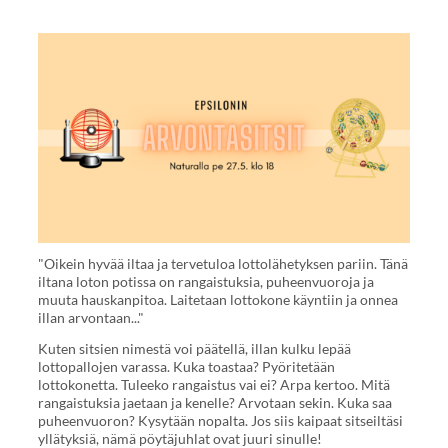
"Oikein hyvää iltaa ja tervetuloa lottolähetyksen pariin. Tänä
iltana loton potissa on rangaistuksia, puheenvuoroja ja
muuta hauskanpitoa. Laitetaan lottokone käyntiin ja onnea
illan arvontaan..."
Kuten sitsien nimestä voi päätellä, illan kulku lepää
lottopallojen varassa. Kuka toastaa? Pyöritetään
lottokonetta. Tuleeko rangaistus vai ei? Arpa kertoo. Mitä
rangaistuksia jaetaan ja kenelle? Arvotaan sekin. Kuka saa
puheenvuoron? Kysytään nopalta. Jos siis kaipaat sitseiltäsi
yllätyksiä, nämä pöytäjuhlat ovat juuri sinulle!