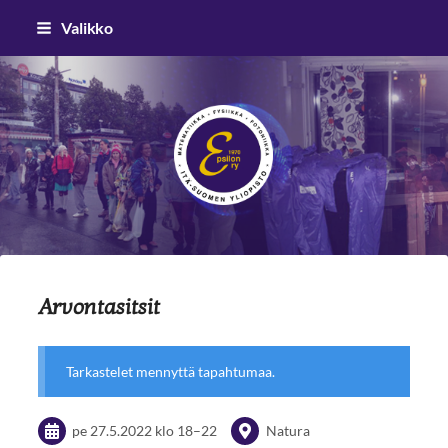
Siirry
Valikko
sivun
sisältöön
Epsilon ry
Arvontasitsit
Tarkastelet mennyttä tapahtumaa.
pe 27.5.2022
klo 18
–
22
Natura