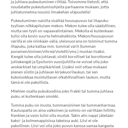
ja juhlava pukeutuminen riittää. Toivomme tietysti, että
noudatatte pukeutumisohjeita parhaanne mukaan, jotta
juhlatunnelma nousisi ilmakehän yläpuolelle!
Pukeutuminen naisilla sisältää housupuvun tai iltapuku-
tyylisen nilkkapituisen mekon. Mekon tulee olla säädyllinen,
mutta sen tyyli on vapaavalintainen. Mekolla ei kuitenkaan
tulisi olla kovin suurta helmahalkiota. Mekon/housupuvun
värillä ei ole niinkään väliä, yleisnuorana on toiminut tumma
iltapuku, joka kattaa mm. tummat värit (tumman
punainen/sininen/vihreä/violetti/yms.) mustan lisäksi.
Kengät tulee olla juhlavat, siistit korolliset tai korottomat
juhlakengät ja Epsilonin vuosijuhlilla ne voivat olla joko
avokärkiset tai umpikärkiset. Lisäksi voit ottaa mukaasi
pienen siistin ja juhlavan kirjekuorilaukun, tai sen
kokoluokkaa muistuttavan olkahihnallisen laukun, mutta
tämä ei ole pakollista.
Miehien osalta pukukoodina joko frakki tai tumma juhlava
puku, ei kuitenkaan smokki.
Tumma puku on musta, tummansininen tai tummanharmaa.
Kauluspaita on aina valkoinen ja solmio on väriltään hillitty.
Kenkien ja vyön tulisi olla mustat. Takin alin nappi jätetään
kaksi- ja kolmenappisissa takeissa auki. Liivi ei ole
pakollinen. Liivi voi olla joko puvun kanssa samaa kangasta