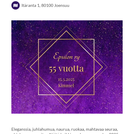
Itäranta 1, 80100 Joensuu
Eleganssia, juhlahumua, naurua, ruokaa, mahtavaa seuraa,