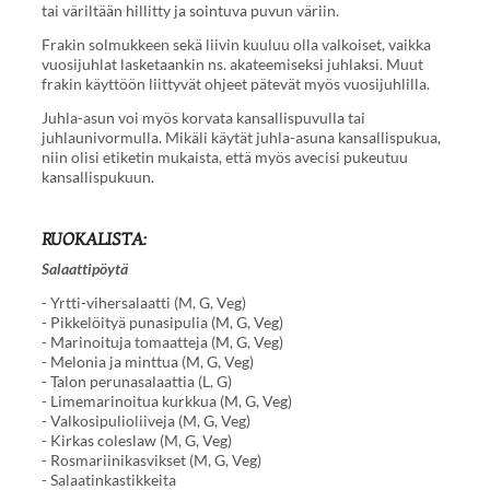
tai väriltään hillitty ja sointuva puvun väriin.
Frakin solmukkeen sekä liivin kuuluu olla valkoiset, vaikka
vuosijuhlat lasketaankin ns. akateemiseksi juhlaksi. Muut
frakin käyttöön liittyvät ohjeet pätevät myös vuosijuhlilla.
Juhla-asun voi myös korvata kansallispuvulla tai
juhlaunivormulla. Mikäli käytät juhla-asuna kansallispukua,
niin olisi etiketin mukaista, että myös avecisi pukeutuu
kansallispukuun.
RUOKALISTA:
Salaattipöytä
- Yrtti-vihersalaatti (M, G, Veg)
- Pikkelöityä punasipulia (M, G, Veg)
- Marinoituja tomaatteja (M, G, Veg)
- Melonia ja minttua (M, G, Veg)
- Talon perunasalaattia (L, G)
- Limemarinoitua kurkkua (M, G, Veg)
- Valkosipulioliiveja (M, G, Veg)
- Kirkas coleslaw (M, G, Veg)
- Rosmariinikasvikset (M, G, Veg)
- Salaatinkastikkeita