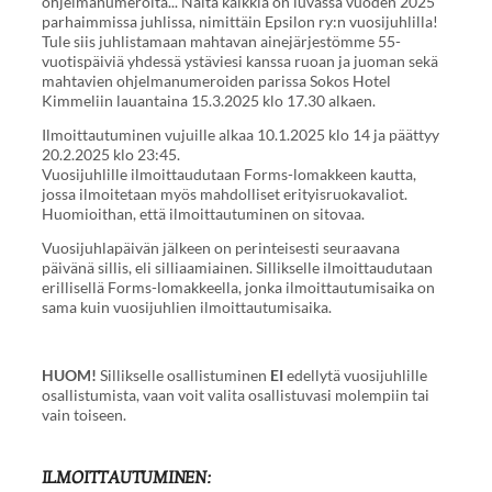
ohjelmanumeroita... Näitä kaikkia on luvassa vuoden 2025
parhaimmissa juhlissa, nimittäin Epsilon ry:n vuosijuhlilla!
Tule siis juhlistamaan mahtavan ainejärjestömme 55-
vuotispäiviä yhdessä ystäviesi kanssa ruoan ja juoman sekä
mahtavien ohjelmanumeroiden parissa Sokos Hotel
Kimmeliin lauantaina 15.3.2025 klo 17.30 alkaen.
Ilmoittautuminen vujuille alkaa 10.1.2025 klo 14 ja päättyy
20.2.2025 klo 23:45.
Vuosijuhlille ilmoittaudutaan Forms-lomakkeen kautta,
jossa ilmoitetaan myös mahdolliset erityisruokavaliot.
Huomioithan, että ilmoittautuminen on sitovaa.
Vuosijuhlapäivän jälkeen on perinteisesti seuraavana
päivänä sillis, eli silliaamiainen. Sillikselle ilmoittaudutaan
erillisellä Forms-lomakkeella, jonka ilmoittautumisaika on
sama kuin vuosijuhlien ilmoittautumisaika.
HUOM!
Sillikselle osallistuminen
EI
edellytä vuosijuhlille
osallistumista, vaan voit valita osallistuvasi molempiin tai
vain toiseen.
ILMOITTAUTUMINEN: