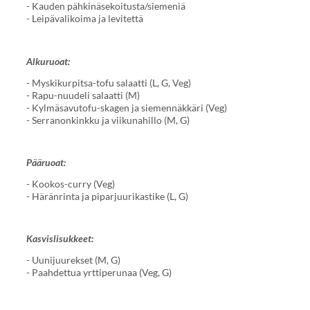
- Kauden pähkinäsekoitusta/siemeniä
- Leipävalikoima ja levitettä
Alkuruoat:
- Myskikurpitsa-tofu salaatti (L, G, Veg)
- Rapu-nuudeli salaatti (M)
- Kylmäsavutofu-skagen ja siemennäkkäri (Veg)
- Serranonkinkku ja viikunahillo (M, G)
Pääruoat:
- Kookos-curry (Veg)
- Häränrinta ja piparjuurikastike (L, G)
Kasvislisukkeet:
- Uunijuurekset (M, G)
- Paahdettua yrttiperunaa (Veg, G)