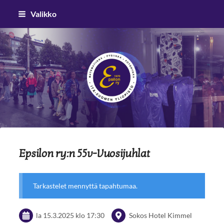
Siirry
Valikko
sivun
sisältöön
Epsilon ry
Epsilon ry:n 55v-Vuosijuhlat
Tarkastelet mennyttä tapahtumaa.
la 15.3.2025
klo 17:30
Sokos Hotel Kimmel