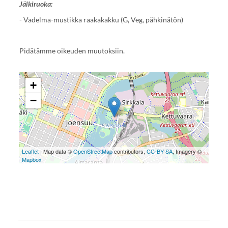
Jälkiruoka:
- Vadelma-mustikka raakakakku (G, Veg, pähkinätön)
Pidätämme oikeuden muutoksiin.
+
−
Leaflet
| Map data ©
OpenStreetMap
contributors,
CC-BY-SA
, Imagery ©
Mapbox