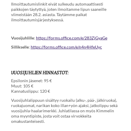
Ilmoittautumislinkit eivät sulkeudu automaattisesti
paikkojen täytyttyä, joten ilmoitamme lipun saaneille
viimeistään 28.2. asiasta. Täytämme paikat
ilmoittautumisjärjestyksessä.
Vuosijuhlille
:
https://forms.office.com/e/283ZjGyaGe
Sillikselle
:
https://forms.office.com/e/n4n4HfeUyc
VUOSIJUHLIEN HINNASTOT:
Epsilonin jäsenet: 95 €
Muut: 105 €
Kannatuslippu: 120 €
Vuosijuhlalippuun sisältyy ruokailu (alku-, pää-, jälkiruoka),
ruokajuomat, narikan koko illan+yön ajaksi, jatkolippu sekä
vuosijuhla-haalarimerkki. Juhlatilassa on myös Kimmelin
oma myyntipiste, josta voit ostaa virvokkeita
omakustanteisesti.