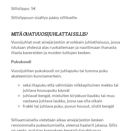
Sillislippu: 5€
Sillislippuun sisältyy pääsy sillikselle.
MITÄ OVAT VUOSIJUHLAT TAI SILLIS?
Vuosijuhlat ovat ainejärjestön arvokkain juhlatilaisuus, jossa
istutaan yhdessä alas ruokailemaan ja nauttimaan ihanasta
illasta kavereiden ja muiden tuttujen kesken.
Pukukoodi
Vuosijuhlien pukukoodi on juhlapuku tai tumma puku
akateemisin kunniamerkein.
sekä iltapuku että vähintään nilkkapituinen mekko tai
juhlava housupuku käyvät
juhlavat kengät, mieluiten kirjekuorilaukku tai muu
vastaava juhlava laukku, jossa saa olla olkain
frakki tai juhlava puku, puvun housut, siistit kengät
Silliaamiaisella vietetään aikaa ainejärjestön kesken
rennommalla pukeutumisella, yleensä haalarit jalassa. Sillis
on rento, matalan kynnyksen hengailutapahtumaa