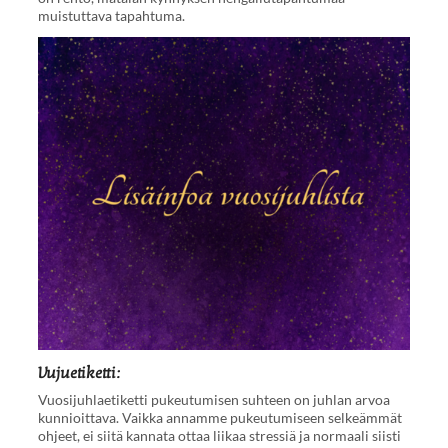
muistuttava tapahtuma.
Vujuetiketti:
Vuosijuhlaetiketti pukeutumisen suhteen on juhlan arvoa
kunnioittava. Vaikka annamme pukeutumiseen selkeämmät
ohjeet, ei siitä kannata ottaa liikaa stressiä ja normaali siisti