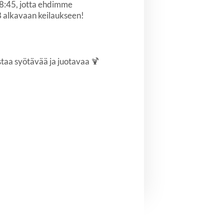
 18:45, jotta ehdimme
18 alkavaan keilaukseen!
staa syötävää ja juotavaa 🍹