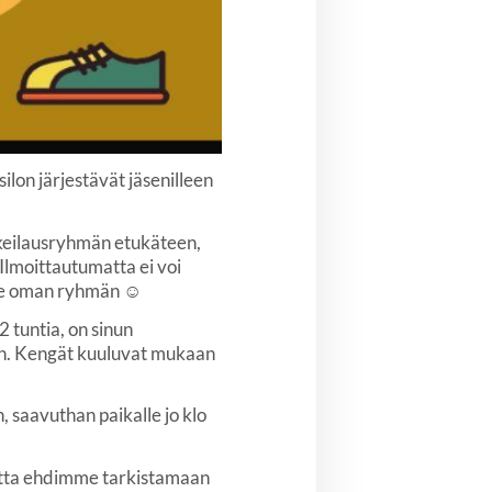
ilon järjestävät jäsenilleen
n keilausryhmän etukäteen,
Ilmoittautumatta ei voi
ille oman ryhmän ☺️
2 tuntia, on sinun
en. Kengät kuuluvat mukaan
n, saavuthan paikalle jo klo
 jotta ehdimme tarkistamaan