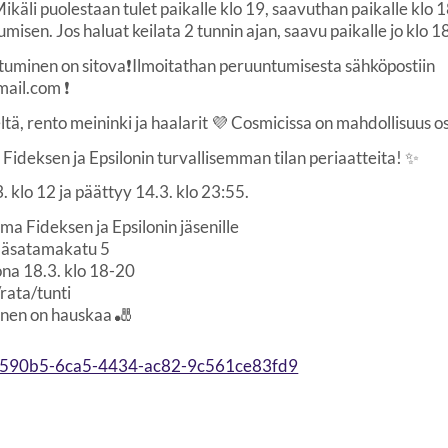
ikäli puolestaan tulet paikalle klo 19, saavuthan paikalle klo
umisen. Jos haluat keilata 2 tunnin ajan, saavu paikalle jo klo 
tuminen on sitova❗️Ilmoitathan peruuntumisesta sähköpostiin
mail.com ❗️
ä, rento meininki ja haalarit 💜 Cosmicissa on mahdollisuus o
deksen ja Epsilonin turvallisemman tilan periaatteita! ✨️
 klo 12 ja päättyy 14.3. klo 23:55.
a Fideksen ja Epsilonin jäsenille
Yläsatamakatu 5
ona 18.3. klo 18-20
rata/tunti
nen on hauskaa 🎳
e4c590b5-6ca5-4434-ac82-9c561ce83fd9