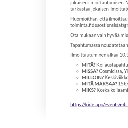
jokaisen ilmoittautumisen. M
tarkastaa jokaisen ilmoittat
Huomioithan, että ilmoittau
toiminta.fidesostiensis(at)g
Ota mukaan vain hyvää mielt
Tapahtumassa noudatetaan Fi
Ilmoittautuminen alkaa 10.3.
MITÄ?
Keilaustapahtum
MISSÄ?
Cosmicissa, 
MILLOIN?
Keskiviikk
MITÄ MAKSAA?
15€/
MIKS?
Koska keilaami
https://kide.app/events/