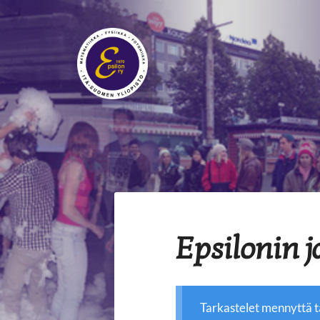
Siirry
sivun
sisältöön
Epsilon ry
Epsilonin 
Tarkastelet mennyttä 