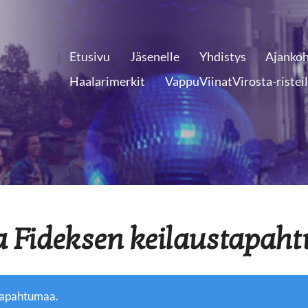
Etusivu
Jäsenelle
Yhdistys
Ajankoh
Haalarimerkit
VappuViinatVirosta-ristei
ja Fideksen keilaustapa
tapahtumaa.