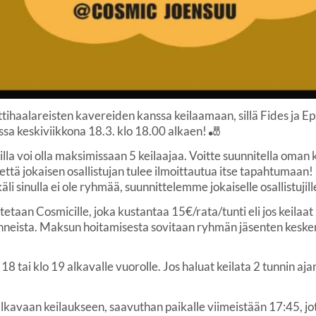
tihaalareisten kavereiden kanssa keilaamaan, sillä Fides ja Eps
a keskiviikkona 18.3. klo 18.00 alkaen! 🎳
doilla voi olla maksimissaan 5 keilaajaa. Voitte suunnitella oma
ttä jokaisen osallistujan tulee ilmoittautua itse tapahtumaan! 
li sinulla ei ole ryhmää, suunnittelemme jokaiselle osallistuj
taan Cosmicille, joka kustantaa 15€/rata/tunti eli jos keilaat 
neista. Maksun hoitamisesta sovitaan ryhmän jäsenten kesk
 18 tai klo 19 alkavalle vuorolle. Jos haluat keilata 2 tunnin aja
8 alkavaan keilaukseen, saavuthan paikalle viimeistään 17:45,