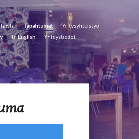
taista
Tapahtumat
Yritysyhteistyö
ly
In English
Yhteystiedot
htuma