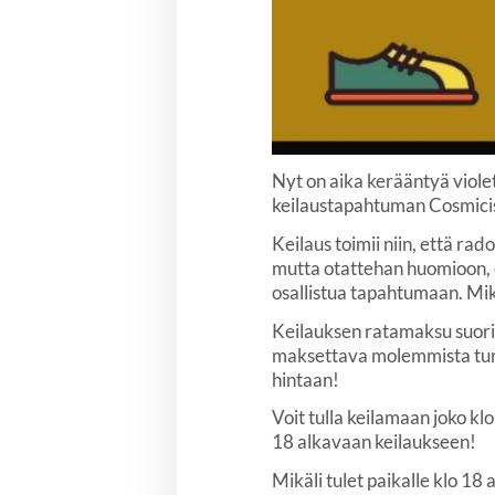
Nyt on aika kerääntyä violet
keilaustapahtuman Cosmiciss
Keilaus toimii niin, että ra
mutta otattehan huomioon, e
osallistua tapahtumaan. Mikä
Keilauksen ratamaksu suorite
maksettava molemmista tun
hintaan!
Voit tulla keilamaan joko klo
18 alkavaan keilaukseen!
Mikäli tulet paikalle klo 1