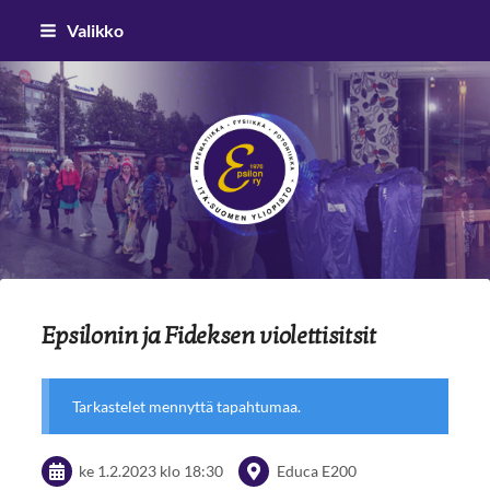
Siirry
Valikko
sivun
sisältöön
Epsilon ry
Epsilonin ja Fideksen violettisitsit
Tarkastelet mennyttä tapahtumaa.
ke 1.2.2023
klo 18:30
Educa E200