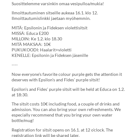
Suosittelemme varsinkin omaa vesipulloa/mukia!
Ilmoittautuminen sitseille aukeaa 16.1. klo 12.
Ilmoittautumislinkki jaetaan myöhemmin.
MITÄ: Epsilonin ja Fideksen violettisitsit
MISSÄ: Educa E200
MILLOIN: Ke 1.2. klo 18.30
MITÄ MAKSAA: 10€
PUKUKOODI: Haalarit+violetti
KENELLE: Epsilonin ja Fideksen jäsenille
----
Now everyone's favorite colour purple gets the attention it
deserves with Epsilon's and Fides' purple sitsit!
Epsilon's and Fides' purple sitsit will be held at Educa on 1.2.
at 18:30.
The sitsit costs 10€ including food, a couple of drinks and
admission. You can also bring your own refreshments. We
especially recommend that you bring your own water
bottle/mug!
Registration for sitsit opens on 16.1. at 12 o'clock. The
registration link will be shared later.