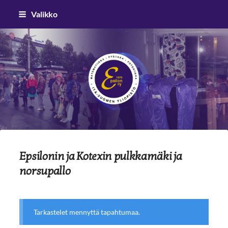
Siirry
Valikko
sivun
sisältöön
Epsilon ry
Epsilonin ja Kotexin pulkkamäki ja
norsupallo
Tarkastelet mennyttä tapahtumaa.