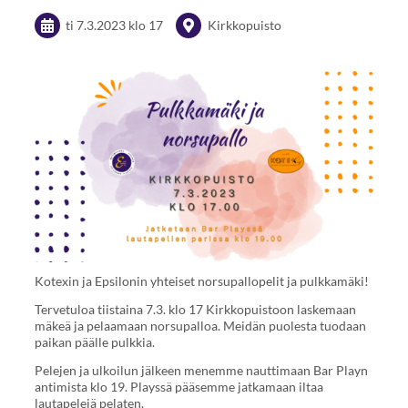
ti 7.3.2023
klo 17
Kirkkopuisto
Kotexin ja Epsilonin yhteiset norsupallopelit ja pulkkamäki!
Tervetuloa tiistaina 7.3. klo 17 Kirkkopuistoon laskemaan
mäkeä ja pelaamaan norsupalloa. Meidän puolesta tuodaan
paikan päälle pulkkia.
Pelejen ja ulkoilun jälkeen menemme nauttimaan Bar Playn
antimista klo 19. Playssä pääsemme jatkamaan iltaa
lautapelejä pelaten.