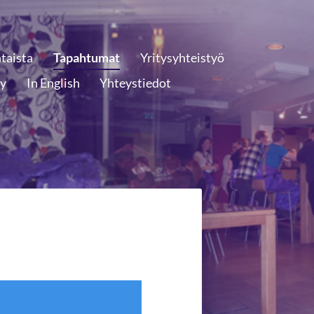
taista
Tapahtumat
Yritysyhteistyö
ly
In English
Yhteystiedot