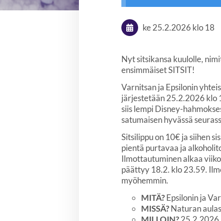
ke 25.2.2026
klo 18
Nyt sitsikansa kuulolle, nim
ensimmäiset SITSIT!
Varnitsan ja Epsilonin yhtei
järjestetään 25.2.2026 klo
siis lempi Disney-hahmokses
satumaisen hyvässä seurass
Sitsilippu on 10€ ja siihen s
pientä purtavaa ja alkoholit
Ilmottautuminen alkaa viikon
päättyy 18.2. klo 23.59. Il
myöhemmin.
MITÄ?
Epsilonin ja Var
MISSÄ?
Naturan aula
MILLOIN?
25.2.2026