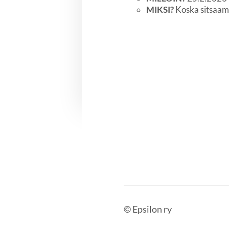
MIKSI?
Koska sitsaam
©
Epsilon ry