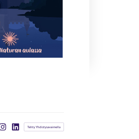
Tehty Yhdistysavaimella
book
Instagram
LinkedIn