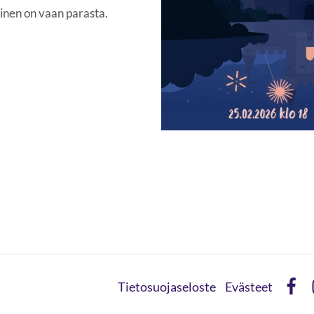
inen on vaan parasta.
Tietosuojaseloste
Evästeet
Face