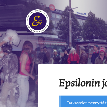
Siirry
sivun
sisältöön
Epsilon ry
Epsilonin j
Tarkastelet mennyttä 