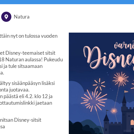
Natura
ittäin nyt on tulossa vuoden
set Disney-teemaiset sitsit
 18 Naturan aulassa! Pukeudu
i ja tule sitsaamaan
a.
isältyy sisäänpääsyn lisäksi
onta juotavaa.
 päästä eli 4.2. klo 12 ja
mottautumislinkki jaetaan
nitsan Disney-sitsit
ssa