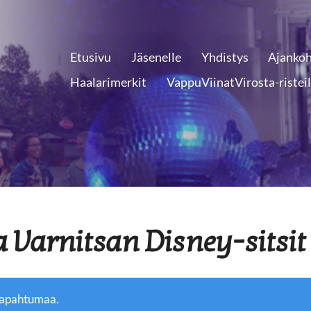
Etusivu
Jäsenelle
Yhdistys
Ajankoh
Haalarimerkit
VappuViinatVirosta-ristei
a Varnitsan Disney-sitsit
tapahtumaa.