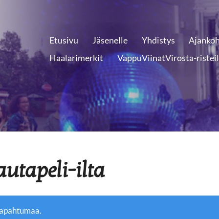
Etusivu
Jäsenelle
Yhdistys
Ajankoh
Haalarimerkit
VappuViinatVirosta-ristei
autapeli-ilta
tapahtumaa.