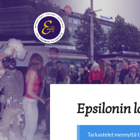
Siirry
sivun
sisältöön
Epsilon ry
Epsilonin l
Tarkastelet mennyttä 