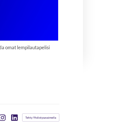
oda omat lempilautapelisi
Tehty Yhdistysavaimella
book
Instagram
LinkedIn