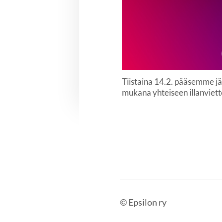
Tiistaina 14.2. pääsemme jä
mukana yhteiseen illanvietto
©
Epsilon ry