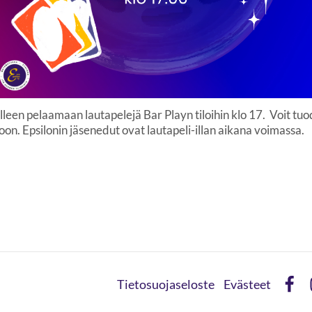
lleen pelaamaan lautapelejä Bar Playn tiloihin klo 17. Voit tu
on. Epsilonin jäsenedut ovat lautapeli-illan aikana voimassa.
Tietosuojaseloste
Evästeet
Face