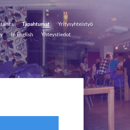
taista
Tapahtumat
Yritysyhteistyö
ly
In English
Yhteystiedot