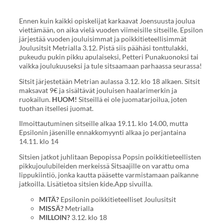
Ennen kuin kaikki opiskelijat karkaavat Joensuusta joulua
viettämään, on aika vielä vuoden viimeisille sitseille. Epsilon
järjestää vuoden jouluisimmat ja poikkitieteellisimmät
Joulusitsit Metrialla 3.12. Pistä siis päähäsi tonttulakki,
pukeudu pukin pikku apulaiseksi, Petteri Punakuonoksi tai
vaikka joulukuuseksi ja tule sitsaamaan parhaassa seurassa!
Sitsit järjestetään Metrian aulassa 3.12. klo 18 alkaen. Sitsit
maksavat 9€ ja sisältävät jouluisen haalarimerkin ja
ruokailun.
HUOM!
Sitseillä ei ole juomatarjoilua, joten
tuothan itsellesi juomat.
Ilmoittautuminen sitseille alkaa 19.11. klo 14.00, mutta
Epsilonin jäsenille ennakkomyynti alkaa jo perjantaina
14.11. klo 14
Sitsien jatkot juhlitaan Bepopissa Popsin poikkitieteellisten
pikkujoulubileiden merkeissä Sitsaajille on varattu oma
lippukiintiö, jonka kautta pääsette varmistamaan paikanne
jatkoilla. Lisätietoa sitsien kide.App sivuilla.
MITÄ?
Epsilonin poikkitieteelliset Joulusitsit
MISSÄ?
Metrialla
MILLOIN?
3.12. klo 18