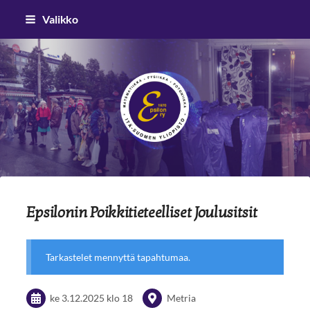
Siirry
Valikko
sivun
sisältöön
Epsilon ry
Epsilonin Poikkitieteelliset Joulusitsit
Tarkastelet mennyttä tapahtumaa.
ke 3.12.2025
klo 18
Metria