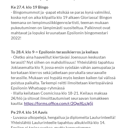
Ke 27.4. klo 19 Bingo
- Bingomummot ja -papat etsikää se paras kynä valmiiksi,
koska nyt on aika kilpailla klo 19 alkaen Gloriassa! Bingon
teemana on lempimusiikkigenre/artisti, teeman mukaan
pukeutuminen on lämpimästi suositeltua. Palkinnot ovat
mahtavat ja lopuksi kruunataan Epsilonin bingomestari
2022!
To 28.4. klo 9-> Epsilonin terassikierros ja keilaus
- Oletko aina haaveillut kiertäväsi Joensuun keskustan
terassit? Nyt siihen on mahdollisuus! Yhteislähtö tapahtuu
Jokiasemalta klo 9, jossa ensin syödään vähän aamupalaa ja
korkataan kierros sekä jatketaan porukalla seuraavalle
terassille. Mukaan voi hypätä myös kesken kaiken tai välissä
poistua paikalta. Tarkempi reitti ilmoitetaan kiertopäivänä
Epsilonin Whatsapp-ryhmässä
- Illalla keilataan Cosmicissa klo 18-21. Keilaus maksaa
2€/hlö ja sitovat ilmoittautumiset seuraavan lomakkeen
kautta:
https://forms.office.com/r/2QwXLsJg5j
Pe 29.4. klo 14 Aavis
- Luvassa ulkopelejä, hengailua ja diplomeita Laulurinteellä!
Yhteislähtö Laulurinteelle tapahtuu alkukiviltä klo 14.
Epsilon ei tarjoa ruokaa, mutta kannustamme