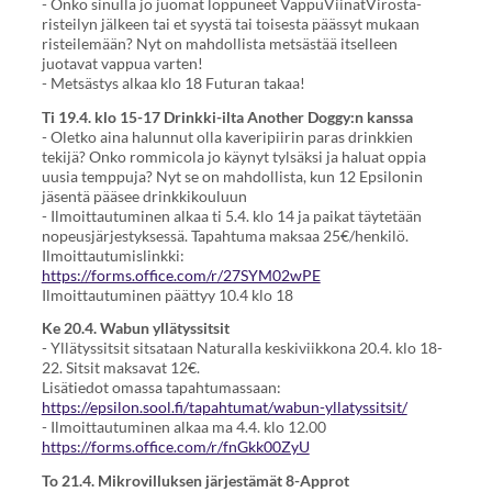
- Onko sinulla jo juomat loppuneet VappuViinatVirosta-
risteilyn jälkeen tai et syystä tai toisesta päässyt mukaan
risteilemään? Nyt on mahdollista metsästää itselleen
juotavat vappua varten!
- Metsästys alkaa klo 18 Futuran takaa!
Ti 19.4. klo 15-17 Drinkki-ilta Another Doggy:n kanssa
- Oletko aina halunnut olla kaveripiirin paras drinkkien
tekijä? Onko rommicola jo käynyt tylsäksi ja haluat oppia
uusia temppuja? Nyt se on mahdollista, kun 12 Epsilonin
jäsentä pääsee drinkkikouluun
- Ilmoittautuminen alkaa ti 5.4. klo 14 ja paikat täytetään
nopeusjärjestyksessä. Tapahtuma maksaa 25€/henkilö.
Ilmoittautumislinkki:
https://forms.office.com/r/27SYM02wPE
Ilmoittautuminen päättyy 10.4 klo 18
Ke 20.4. Wabun yllätyssitsit
- Yllätyssitsit sitsataan Naturalla keskiviikkona 20.4. klo 18-
22. Sitsit maksavat 12€.
Lisätiedot omassa tapahtumassaan:
https://epsilon.sool.fi/tapahtumat/wabun-yllatyssitsit/
- Ilmoittautuminen alkaa ma 4.4. klo 12.00
https://forms.office.com/r/fnGkk00ZyU
To 21.4. Mikrovilluksen järjestämät 8-Approt