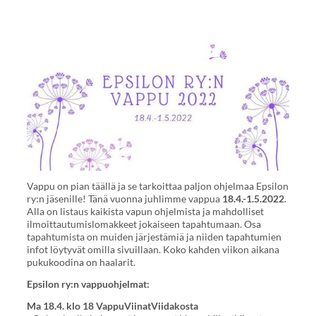
Vappu on pian täällä ja se tarkoittaa paljon ohjelmaa Epsilon
ry:n jäsenille! Tänä vuonna juhlimme vappua
18.4.-1.5.2022
.
Alla on listaus kaikista vapun ohjelmista ja mahdolliset
ilmoittautumislomakkeet jokaiseen tapahtumaan. Osa
tapahtumista on muiden järjestämiä ja niiden tapahtumien
infot löytyvät omilla sivuillaan. Koko kahden viikon aikana
pukukoodina on haalarit.
Epsilon ry:n vappuohjelmat:
Ma 18.4. klo 18 VappuViinatViidakosta