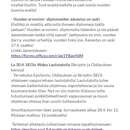
nyyttärityyliin. Tuot evästä kaikille ja saat syödä muiden
tuomia eväitä!
- Vuoden arvonimi -diplomeiden äänestys on auki
Ehditkö jo miettiä, että mitä ihmeen diplomeja täällä
jaetaan? Vuoden arvonimi -diplomeita tietenkin ja sie pääset
äänestämään ketkä niitä saavat! Jaettavana on mm. vuoden
darra, vuoden urheilija, vuoden fuksi jne. Äänestys on auki
27.4. saakka!
Linkki äänestykseen:
https://forms.office.com/r/ap1YBapYdM
La 30.4. SEOis Wabu Laulutalolla
(Skriptin ja Oidipuksen
kanssa)
- Tervetuloa Epsilonin, Oidipuksen ja Skriptin (SEO)
yhteiseen vappuriehaan laulutalolla! Laulutalolla tulee
olemaan kaikenlaista ohjelmaa, naposteltavaa ja iso sauna
kuumana koko illan. Nyt on siis mainio tilaisuus tulla
tutustumaan poikkitieteellisesti vappusaunan ja muun
ohjelman ohessa ihan uusiin tuttavuuksiin.
Ilmoittautuminen beer pong -turnaukseen alkaa 28.4. klo 12.
Mukaan mahtuu 16 joukkuetta!
Tarkempi aikataulu julkaistaan omassa tapahtumassaan:
https://epsilon.sool.fi/tapahtumat/seois-wabubileet-