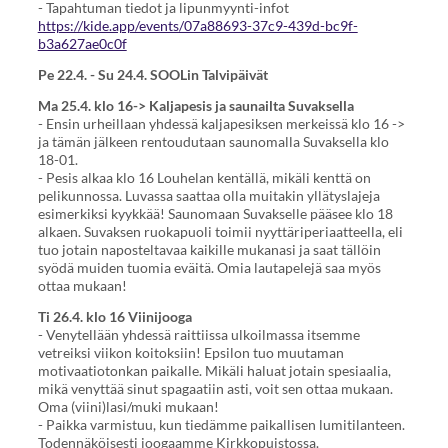
- Tapahtuman tiedot ja lipunmyynti-infot
https://kide.app/events/07a88693-37c9-439d-bc9f-
b3a627ae0c0f
Pe 22.4. - Su 24.4. SOOLin Talvipäivät
Ma 25.4. klo 16-> Kaljapesis ja saunailta Suvaksella
- Ensin urheillaan yhdessä kaljapesiksen merkeissä klo 16 ->
ja tämän jälkeen rentoudutaan saunomalla Suvaksella klo
18-01.
- Pesis alkaa klo 16 Louhelan kentällä, mikäli kenttä on
pelikunnossa. Luvassa saattaa olla muitakin yllätyslajeja
esimerkiksi kyykkää! Saunomaan Suvakselle pääsee klo 18
alkaen. Suvaksen ruokapuoli toimii nyyttäriperiaatteella, eli
tuo jotain naposteltavaa kaikille mukanasi ja saat tällöin
syödä muiden tuomia eväitä. Omia lautapelejä saa myös
ottaa mukaan!
Ti 26.4. klo 16 Viinijooga
- Venytellään yhdessä raittiissa ulkoilmassa itsemme
vetreiksi viikon koitoksiin! Epsilon tuo muutaman
motivaatiotonkan paikalle. Mikäli haluat jotain spesiaalia,
mikä venyttää sinut spagaatiin asti, voit sen ottaa mukaan.
Oma (viini)lasi/muki mukaan!
- Paikka varmistuu, kun tiedämme paikallisen lumitilanteen.
Todennäköisesti joogaamme Kirkkopuistossa.