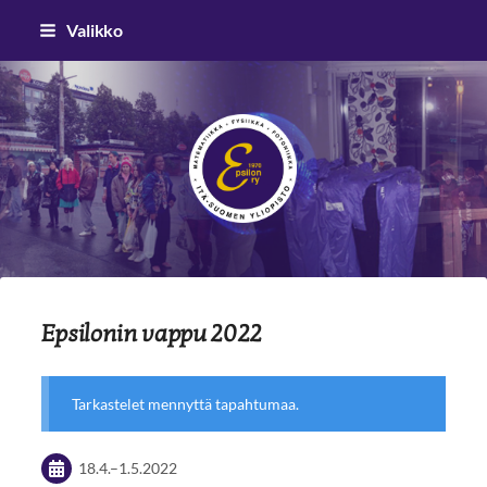
Siirry
Valikko
sivun
sisältöön
Epsilon ry
Epsilonin vappu 2022
Tarkastelet mennyttä tapahtumaa.
18.4.
–
1.5.2022