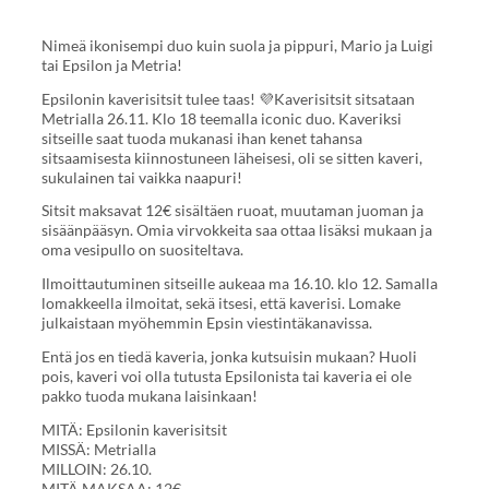
Nimeä ikonisempi duo kuin suola ja pippuri, Mario ja Luigi
tai Epsilon ja Metria!
Epsilonin kaverisitsit tulee taas! 💜Kaverisitsit sitsataan
Metrialla 26.11. Klo 18 teemalla iconic duo. Kaveriksi
sitseille saat tuoda mukanasi ihan kenet tahansa
sitsaamisesta kiinnostuneen läheisesi, oli se sitten kaveri,
sukulainen tai vaikka naapuri!
Sitsit maksavat 12€ sisältäen ruoat, muutaman juoman ja
sisäänpääsyn. Omia virvokkeita saa ottaa lisäksi mukaan ja
oma vesipullo on suositeltava.
Ilmoittautuminen sitseille aukeaa ma 16.10. klo 12. Samalla
lomakkeella ilmoitat, sekä itsesi, että kaverisi. Lomake
julkaistaan myöhemmin Epsin viestintäkanavissa.
Entä jos en tiedä kaveria, jonka kutsuisin mukaan? Huoli
pois, kaveri voi olla tutusta Epsilonista tai kaveria ei ole
pakko tuoda mukana laisinkaan!
MITÄ: Epsilonin kaverisitsit
MISSÄ: Metrialla
MILLOIN: 26.10.
MITÄ MAKSAA: 12€