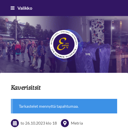
Siirry
Valikko
sivun
sisältöön
Epsilon ry
Kaverisitsit
Tarkastelet mennyttä tapahtumaa.
to 26.10.2023
klo 18
Metria