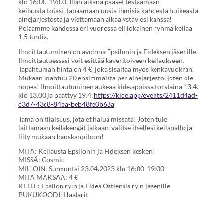
klo 16:00-19:00. Illan aikana pääset testaamaan
keilaustaitojasi, tapaamaan uusia ihmisiä kahdesta huikeasta
ainejärjestöstä ja viettämään aikaa ystäviesi kanssa!
Pelaamme kahdessa eri vuorossa eli jokainen ryhmä keilaa
1,5 tuntia.
Ilmoittautuminen on avoinna Epsilonin ja Fideksen jäsenille.
Ilmoittautuessasi voit esittää kaveritoiveen keilaukseen.
Tapahtuman hinta on 4 €, joka sisältää myös kenkävuokran.
Mukaan mahtuu 20 ensimmäistä per ainejärjestö, joten ole
nopea! Ilmoittautuminen aukeaa kide.appissa torstaina 13.4.
klo 13.00 ja päättyy 19.4.
https://kide.app/events/2411d4ad-
c3d7-43c8-84ba-beb48fe0b68a
Tämä on tilaisuus, jota et halua missata! Joten tule
laittamaan keilakengät jalkaan, valitse itsellesi keilapallo ja
liity mukaan hauskanpitoon!
MITÄ: Keilausta Epsilonin ja Fideksen kesken!
MISSÄ: Cosmic
MILLOIN: Sunnuntai 23.04.2023 klo 16:00-19:00
MITÄ MAKSAA: 4 €
KELLE: Epsilon ry:n ja Fides Ostiensis ry:n jäsenille
PUKUKOODI: Haalarit