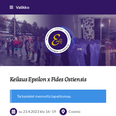
Siirry
Valikko
sivun
sisältöön
Epsilon ry
Keilaus Epsilon x Fides Ostiensis
Tarkastelet mennyttä tapahtumaa.
su 23.4.2023
klo 16
–
19
Cosmic