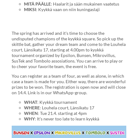
MITÄ
PÄÄLLE
: Haalarit ja sään mukainen vaatetus
MIKSI
: Kyykkä vaan on niin kuningaslaji
The spring has arrived and it's time to choose the
undisputed champions of the kyykkä square. So pick up the
skittle bat, gather your dream team and come to the Louhela
court, Länsikatu 17, starting at 4.00pm to kyykkä
tournament organized by Epsilon, Bunsen, Mikrovillus,
SusTek and Tombolo assosiations. You can arrive to play or
to cheer your favorite team, the event is free.
You can register as a team of four, as well as alone, in which
case a team is made for you. Either way, there are wonderful
prizes to be won. The registration is open now and will close
on 14.4. Link is in our WhatsApp-group.
WHAT
: Kyykkä tournament
WHERE
: Louhela court, Länsikatu 17
WHEN
: Tue 21.4. starting at 4pm
WHY
: It's never too late to learn kyykkä