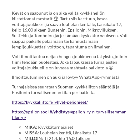
Kevät on saapunut ja on aika valita kyykkäneliön
kiistattomat mestarit 🏆. Tartu siis karttuun, kasaa
voittajajoukkeesi ja saavu louhelan kentälle, Länsikatu 17,
kello 16.00 alkaen Bunsenin, Epsilonin, Mikrovilluksen,
SusTekin ja Tombolon järjestämään kyykkäturnaukseen. Voit
saapua paikalle pelaamaan tai kannustamaan
lempijoukkuettasi voittoon, tapahtuma on ilmainen.
Voit ilmoittautua neljän hengen joukkueena tai yksin, jolloin
tiimi tehdään puolestasi. Joka tapauksessa turnajaisten
voittajajoukkueille on luvassa mahtavia palkintoja.🤩
Ilmoittautuminen on auki ja löytyy WhatsApp-ryhmästä
Turnajaisissa seurataan Suomen kyykkäliiton sääntöjä ja
Epsilonin turvallisemman tilan periaatteita.
https://kyykkaliitto.fi/lyhyet-peliohjeet/
https://epsilon.sool.fi/yhdistys/epsilon-ry-n-turvallisemman-
tilan-p/
MIKÄ
: Kyykkäturnajaiset
MISSÄ
: Louhelan kenttä, Länsikatu 17
MILLOIN
: Ti 21.4. klo 16.00 alkaen