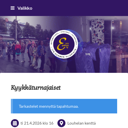
Siirry
Valikko
sivun
sisältöön
Epsilon ry
Kyykkäturnajaiset
Tarkastelet mennyttä tapahtumaa.
ti 21.4.2026
klo 16
Louhelan kenttä