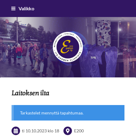
Siirry
Valikko
sivun
sisältöön
Epsilon ry
Laitoksen ilta
Tarkastelet mennyttä tapahtumaa.
ti 10.10.2023
klo 18
E200