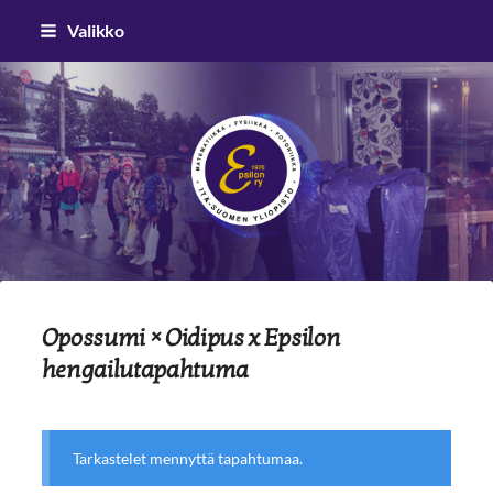
Siirry
Valikko
sivun
sisältöön
Epsilon ry
Opossumi × Oidipus x Epsilon
hengailutapahtuma
Tarkastelet mennyttä tapahtumaa.