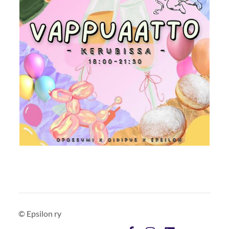
©
Epsilon ry