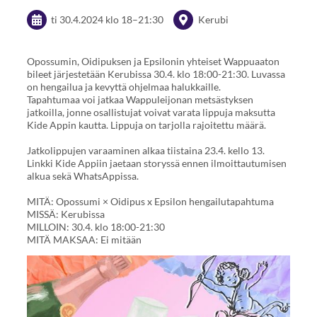
ti 30.4.2024
klo 18
–
21:30
Kerubi
Opossumin, Oidipuksen ja Epsilonin yhteiset Wappuaaton
bileet järjestetään Kerubissa 30.4. klo 18:00-21:30. Luvassa
on hengailua ja kevyttä ohjelmaa halukkaille.
Tapahtumaa voi jatkaa Wappuleijonan metsästyksen
jatkoilla, jonne osallistujat voivat varata lippuja maksutta
Kide Appin kautta. Lippuja on tarjolla rajoitettu määrä.
Jatkolippujen varaaminen alkaa tiistaina 23.4. kello 13.
Linkki Kide Appiin jaetaan storyssä ennen ilmoittautumisen
alkua sekä WhatsAppissa.
MITÄ: Opossumi × Oidipus x Epsilon hengailutapahtuma
MISSÄ: Kerubissa
MILLOIN: 30.4. klo 18:00-21:30
MITÄ MAKSAA: Ei mitään