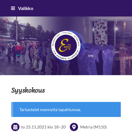
Siirry
Valikko
sivun
sisältöön
Epsilon ry
Syyskokous
Tarkastelet mennyttä tapahtumaa.
to 25.11.2021
klo 18
–
20
Metria (M110)