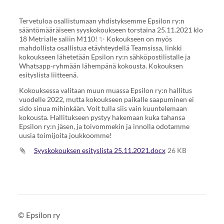
Tervetuloa osallistumaan yhdistyksemme Epsilon ry:n
sääntömääräiseen syyskokoukseen torstaina 25.11.2021 klo
18 Metrialle saliin M110! ✨ Kokoukseen on myös
mahdollista osallistua etäyhteydellä Teamsissa, linkki
kokoukseen lähetetään Epsilon ry:n sähköpostilistalle ja
Whatsapp-ryhmään lähempänä kokousta. Kokouksen
esityslista liitteenä.
Kokouksessa valitaan muun muassa Epsilon ry:n hallitus
vuodelle 2022, mutta kokoukseen paikalle saapuminen ei
sido sinua mihinkään. Voit tulla siis vain kuuntelemaan
kokousta. Hallitukseen pystyy hakemaan kuka tahansa
Epsilon ry:n jäsen, ja toivommekin ja innolla odotamme
uusia toimijoita joukkoomme!
Syyskokouksen esityslista 25.11.2021.docx
26 KB
©
Epsilon ry