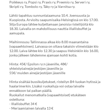
Poikkeus ry, Popsi ry, Praxis ry, Preemio ry, Serveri ry,
Skripti ry, Tombolo ry, Täky ry ja Varnitsa ry.
Lähtö tapahtuu sunnuntaiaamuna 10.4. Joensuusta ja
Kuopiosta. Arvioitu saapumisaika Helsingissä on klo 17.00.
Silja Europa lähtee kuljettamaan janoisia risteilijöitä klo
18.30. Laivalla on mahdollisuus nauttia illallisbuffet ja
aamupala.
Maihinnousu Tallinnassa alkaa klo 8.00 maanantaina
(vapaaehtoinen). Laivassa on oltava takaisin viimeistään klo
12.00. Laiva lähtee klo 12.30 ja saapuu Helsinkiin klo 16.00,
jonka jälkeen lähdemme ajamaan kohti kotia.
Hinta: 45€/ Epsilon ry:n jäsenille, 48€/
yhteistyöainejärjestöjen jäsenille ja
55€/ muiden ainejärjestöjen jäsenille
Hinta sisältää bussikuljetukset, risteilyn B4-luokan hytissä ja
haalarimerkin. Lisäksi ruokailuja voi ostaa laivalle
ennakkoon tai paikan päällä.
Ruokailut menomatkalla (vapaaehtoiset) etukäteen
ostettuna:
- Illallisbuffet 34 €
- Meriaamiainen laivalla 13 €