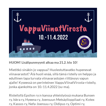
HUOM! Lisälipunmyynti alkaa ma 21.2. klo 10!
Mietitkö sinäkin jo vappua? Huolestuttavatko hupenevat
viinavarastot? Älä huoli enää, sillä tämä risteily on helppo ja
edullinen tapa turvata viinavarastojen riittävyys vapun
ajalle! Kyseessä on perinteinen VappuViinatVirosta-risteily,
jonka ajankohta on 10.-11.4.2022 (su-ma).
Risteilyllä Epsilon ry:n kanssa yhteistyössä mukana Bunsen
ry, Iskra ry, Hyeena ry, Joensuun Metsäylioppilaat ry, Kotex
ry, Kassos ry, Nefa-Joensuu ry, Oidipus ry, Optimi ry,