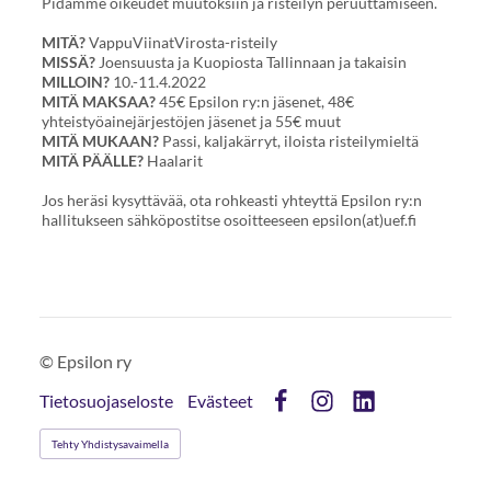
Pidämme oikeudet muutoksiin ja risteilyn peruuttamiseen.
MITÄ?
VappuViinatVirosta-risteily
MISSÄ?
Joensuusta ja Kuopiosta Tallinnaan ja takaisin
MILLOIN?
10.-11.4.2022
MITÄ MAKSAA?
45€ Epsilon ry:n jäsenet, 48€
yhteistyöainejärjestöjen jäsenet ja 55€ muut
MITÄ MUKAAN?
Passi, kaljakärryt, iloista risteilymieltä
MITÄ PÄÄLLE?
Haalarit
Jos heräsi kysyttävää, ota rohkeasti yhteyttä Epsilon ry:n
hallitukseen sähköpostitse osoitteeseen epsilon(at)uef.fi
©
Epsilon ry
Tietosuojaseloste
Evästeet
Facebook
Instagram
LinkedIn
Tehty Yhdistysavaimella