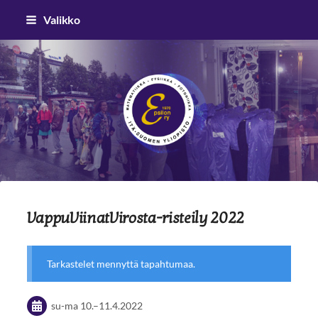
Siirry
Valikko
sivun
sisältöön
Epsilon ry
VappuViinatVirosta-risteily 2022
Tarkastelet mennyttä tapahtumaa.
su-ma
10.
–
11.4.2022