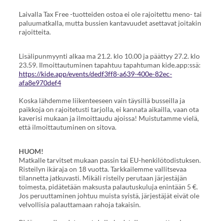
Laivalla Tax Free -tuotteiden ostoa ei ole rajoitettu meno- tai
paluumatkalla, mutta bussien kantavuudet asettavat joitakin
rajoitteita.
Lisälipunmyynti alkaa ma 21.2. klo 10.00 ja päättyy 27.2. klo
23.59. Ilmoittautuminen tapahtuu tapahtuman kide.app:ssä:
https://kide.app/events/dedf3ff8-a639-400e-82ec-
afa8e970def4
Koska lähdemme liikenteeseen vain täysillä busseilla ja
paikkoja on rajoitetusti tarjolla, ei kannata aikailla, vaan ota
kaverisi mukaan ja ilmoittaudu ajoissa! Muistutamme vielä,
että ilmoittautuminen on sitova.
HUOM!
Matkalle tarvitset mukaan passin tai EU-henkilötodistuksen.
Risteilyn ikäraja on 18 vuotta. Tarkkailemme vallitsevaa
tilannetta jatkuvasti. Mikäli risteily perutaan järjestäjän
toimesta, pidätetään maksusta palautuskuluja enintään 5 €.
Jos peruuttaminen johtuu muista syistä, järjestäjät eivät ole
velvollisia palauttamaan rahoja takaisin.