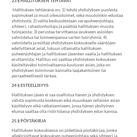
23 § HALLITUKSEN TEHTÄVÄT
Hallituksen tehtävänä on; 1) tehdä yhdistyksen puolesta
sopimukset ja muut oikeustoimet, sekä muutoinkin edustaa
yhdistystä; 2) valita keskuudestaan varapuheenjohtaja,
sihteeri, rahastonhoitaja ja päättää hallituksen muusta
työnjaosta; 3) perustaa tarvittaessa avukseen asioiden
valmistelua tai toimeenpanoa varten työryhmiä; 4)
valmistella ja esittää yhdistyksen kokoukselle sääntöjen
edellyttämät asiat, lukuun ottamatta hallituksen
puheenjohtajan ja hallituksen jäsenten vaalia ja hallituksen
erottamista; Hallitus voi saattaa yhdistyksen kokouksen
käsiteltäväksi toimivaltaansa kuuluvan asian, joka on
yhdistyksen toiminnan kannalta laajakantoinen tai
periaatteellisesti tärkeä.
24 § ESTEELLISYYS
Hallituksen jäsen ei saa osallistua hänen ja yhdistyksen
välistä sopimusta koskevan eikä muunkaan sellaisen asian
käsittelyyn eikä ratkaisemiseen, jossa hänen yksityinen
etunsa saattaa olla ristiriidassa yhdistyksen edun kanssa.
25 § PÖYTÄKIRJA
Hallituksen kokouksessa on pidettävä pöytäkirjaa, jonka
allekirjoittavat kokouksen puheenjohtaja sekä sihteeri ja