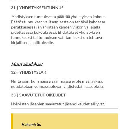
31 § YHDISTYKSENTUNNUS
Yhdistyksen tunnuksesta päättää yhdistyksen kokous.
Päätös tunnuksen valitsemisesta on tehtävä kahdessa
peräkkäisessä ja vähintään kahden viikon väliajalla
pidettävässä kokouksessa. Ehdotukset yhdistyksen
tunnukseksi tai tunnuksen vaihtamiseksi on tehtävä
kirjallisena hallitukselle.
Muut säädökset
32 § YHDISTYSLAKI
Niiltä osin, kuin näissä säännöissä ei ole määräyksiä,
noudatetaan voimassaolevan yhdistyslain säädöksiä.
33 § SAAVUTETUT OIKEUDET
Nykyisten jäsenien saavutetut jäsenoikeudet säilyvät.
Hakemisto: