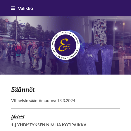
Siirry
Valikko
sivun
sisältöön
Epsilon ry
Säännöt
Viimeisin sääntömuutos: 13.3.2024
Yleistä
1 § YHDISTYKSEN NIMI JA KOTIPAIKKA