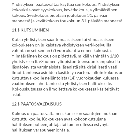
Yhdistyksen päätösvaltaa käyttää sen kokous. Yhdistyksen
kokouksia ovat syyskokous, kevätkokous ja ylimääräinen
kokous. Syyskokous pidetään joulukuun 31. päivään
mennessä ja kevätkokous toukokuun 31. päivään mennessä.
11 § KUTSUMINEN
Kutsu yhdistyksen sääntömääräiseen tai ylimääräiseen
kokoukseen on julkaistava yhdistyksen verkkosivuilla
vähintään seitsemän (7) vuorokautta ennen kokousta.
Ylimääräinen kokous on pidettävä, mikäli vähintään 1/10
yhdistyksen Itä-Suomen yliopiston Joensuun kampuksella
läsnäolevista varsinaisista jäsenistä sitä kirjallisesti vaatii
ilmoittamiensa asioiden käsittelyä varten. Tällöin kokous on
kutsuttava koolle neljäntoista (14) vuorokauden kuluessa
vaatimuksen lähettämisestä yhdistyksen hallitukselle.
Kokouskutsussa on ilmoitettava kokouksessa käsiteltävät
asiat.
12 § PÄÄTÖSVALTAISUUS
Kokous on päätösvaltainen, kun se on sääntöjen mukaan
kutsuttu koolle. Kokouksen avaa kokoonkutsujana
hallituksen puheenjohtaja tai tämän ollessa estynyt,
hallituksen varapuheenjohtaja.