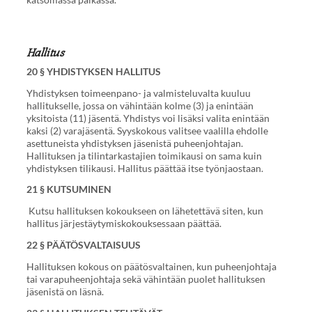
Hallitus
20 § YHDISTYKSEN HALLITUS
Yhdistyksen toimeenpano- ja valmisteluvalta kuuluu
hallitukselle, jossa on vähintään kolme (3) ja enintään
yksitoista (11) jäsentä. Yhdistys voi lisäksi valita enintään
kaksi (2) varajäsentä. Syyskokous valitsee vaalilla ehdolle
asettuneista yhdistyksen jäsenistä puheenjohtajan.
Hallituksen ja tilintarkastajien toimikausi on sama kuin
yhdistyksen tilikausi. Hallitus päättää itse työnjaostaan.
21 § KUTSUMINEN
Kutsu hallituksen kokoukseen on lähetettävä siten, kun
hallitus järjestäytymiskokouksessaan päättää.
22 § PÄÄTÖSVALTAISUUS
Hallituksen kokous on päätösvaltainen, kun puheenjohtaja
tai varapuheenjohtaja sekä vähintään puolet hallituksen
jäsenistä on läsnä.