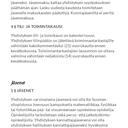
jäseneksi. Jäsenmaksu kattaa yhdistyksen syyskokouksen
päättämän ajan. Lasku uudesta kaudesta toimitetaan
jäsenelle maksukauden päätyttyä. Kunniajäseniltä ei peritä
jäsenmaksua.
4 § TILI- JA TOIMINTAKAUSI
Yhdistyksen tili- ja toimikausi on kalenterivuosi.
Yhdistyksen tilinpäätös on jätettävä toiminnantarkastajille
vähintään kaksikymmentäyksi (21) vuorokautta ennen
kevätkokousta. Toiminnantarkastajien lausunnon on oltava
valmiina vähintään neljätoista (14) vuorokautta ennen
kevätkokousta.
Jäsenet
5 § JÄSENET
Yhdistyksen varsinaisena jäsenenä voi olla Itä-Suomen
yliopistossa Joensuun kampuksella matematiikkaa, fysiikkaa
tai fotoniikkaa pää- tai sivuaineenaan opiskeleva opiskelija.
Opiskelijoilla tarkoitetaan sekä perus- että jatkotutkinto-
opiskelijoita. Yhdistyksen kannattajajäsenenä voi olla
yhdistyksen hallituksen kannattajajäseneksi hyväksymä