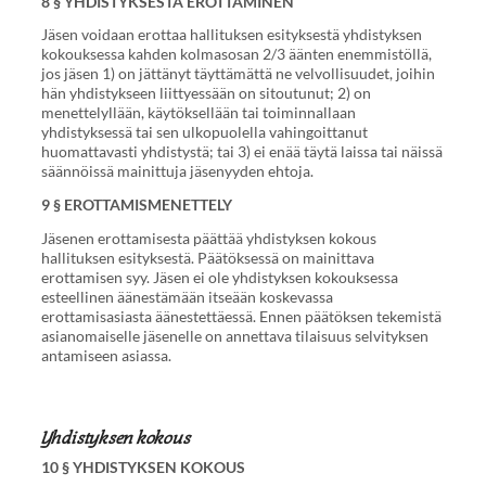
8 § YHDISTYKSESTÄ EROTTAMINEN
Jäsen voidaan erottaa hallituksen esityksestä yhdistyksen
kokouksessa kahden kolmasosan 2/3 äänten enemmistöllä,
jos jäsen 1) on jättänyt täyttämättä ne velvollisuudet, joihin
hän yhdistykseen liittyessään on sitoutunut; 2) on
menettelyllään, käytöksellään tai toiminnallaan
yhdistyksessä tai sen ulkopuolella vahingoittanut
huomattavasti yhdistystä; tai 3) ei enää täytä laissa tai näissä
säännöissä mainittuja jäsenyyden ehtoja.
9 § EROTTAMISMENETTELY
Jäsenen erottamisesta päättää yhdistyksen kokous
hallituksen esityksestä. Päätöksessä on mainittava
erottamisen syy. Jäsen ei ole yhdistyksen kokouksessa
esteellinen äänestämään itseään koskevassa
erottamisasiasta äänestettäessä. Ennen päätöksen tekemistä
asianomaiselle jäsenelle on annettava tilaisuus selvityksen
antamiseen asiassa.
Yhdistyksen kokous
10 § YHDISTYKSEN KOKOUS