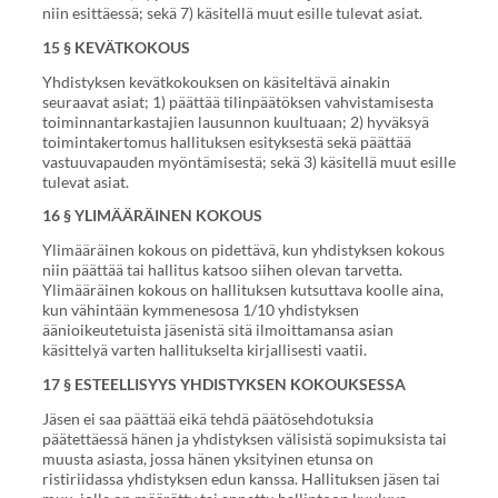
niin esittäessä; sekä 7) käsitellä muut esille tulevat asiat.
15 § KEVÄTKOKOUS
Yhdistyksen kevätkokouksen on käsiteltävä ainakin
seuraavat asiat; 1) päättää tilinpäätöksen vahvistamisesta
toiminnantarkastajien lausunnon kuultuaan; 2) hyväksyä
toimintakertomus hallituksen esityksestä sekä päättää
vastuuvapauden myöntämisestä; sekä 3) käsitellä muut esille
tulevat asiat.
16 § YLIMÄÄRÄINEN KOKOUS
Ylimääräinen kokous on pidettävä, kun yhdistyksen kokous
niin päättää tai hallitus katsoo siihen olevan tarvetta.
Ylimääräinen kokous on hallituksen kutsuttava koolle aina,
kun vähintään kymmenesosa 1/10 yhdistyksen
äänioikeutetuista jäsenistä sitä ilmoittamansa asian
käsittelyä varten hallitukselta kirjallisesti vaatii.
17 § ESTEELLISYYS YHDISTYKSEN KOKOUKSESSA
Jäsen ei saa päättää eikä tehdä päätösehdotuksia
päätettäessä hänen ja yhdistyksen välisistä sopimuksista tai
muusta asiasta, jossa hänen yksityinen etunsa on
ristiriidassa yhdistyksen edun kanssa. Hallituksen jäsen tai