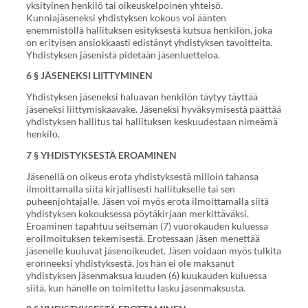
yksityinen henkilö tai oikeuskelpoinen yhteisö.
Kunniajäseneksi yhdistyksen kokous voi äänten
enemmistöllä hallituksen esityksestä kutsua henkilön, joka
on erityisen ansiokkaasti edistänyt yhdistyksen tavoitteita.
Yhdistyksen jäsenistä pidetään jäsenluetteloa.
6 § JÄSENEKSI LIITTYMINEN
Yhdistyksen jäseneksi haluavan henkilön täytyy täyttää
jäseneksi liittymiskaavake. Jäseneksi hyväksymisestä päättää
yhdistyksen hallitus tai hallituksen keskuudestaan nimeämä
henkilö.
7 § YHDISTYKSESTÄ EROAMINEN
Jäsenellä on oikeus erota yhdistyksestä milloin tahansa
ilmoittamalla siitä kirjallisesti hallitukselle tai sen
puheenjohtajalle. Jäsen voi myös erota ilmoittamalla siitä
yhdistyksen kokouksessa pöytäkirjaan merkittäväksi.
Eroaminen tapahtuu seitsemän (7) vuorokauden kuluessa
eroilmoituksen tekemisestä. Erotessaan jäsen menettää
jäsenelle kuuluvat jäsenoikeudet. Jäsen voidaan myös tulkita
eronneeksi yhdistyksestä, jos hän ei ole maksanut
yhdistyksen jäsenmaksua kuuden (6) kuukauden kuluessa
siitä, kun hänelle on toimitettu lasku jäsenmaksusta.