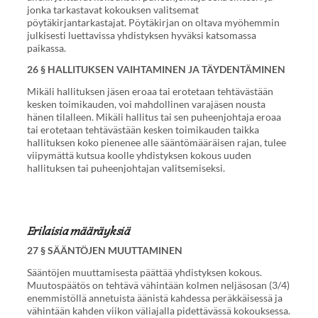
jonka tarkastavat kokouksen valitsemat
pöytäkirjantarkastajat. Pöytäkirjan on oltava myöhemmin
julkisesti luettavissa yhdistyksen hyväksi katsomassa
paikassa.
26 § HALLITUKSEN VAIHTAMINEN JA TÄYDENTÄMINEN
Mikäli hallituksen jäsen eroaa tai erotetaan tehtävästään
kesken toimikauden, voi mahdollinen varajäsen nousta
hänen tilalleen. Mikäli hallitus tai sen puheenjohtaja eroaa
tai erotetaan tehtävästään kesken toimikauden taikka
hallituksen koko pienenee alle sääntömääräisen rajan, tulee
viipymättä kutsua koolle yhdistyksen kokous uuden
hallituksen tai puheenjohtajan valitsemiseksi.
Erilaisia määräyksiä
27 § SÄÄNTÖJEN MUUTTAMINEN
Sääntöjen muuttamisesta päättää yhdistyksen kokous.
Muutospäätös on tehtävä vähintään kolmen neljäsosan (3/4)
enemmistöllä annetuista äänistä kahdessa peräkkäisessä ja
vähintään kahden viikon väliajalla pidettävässä kokouksessa.