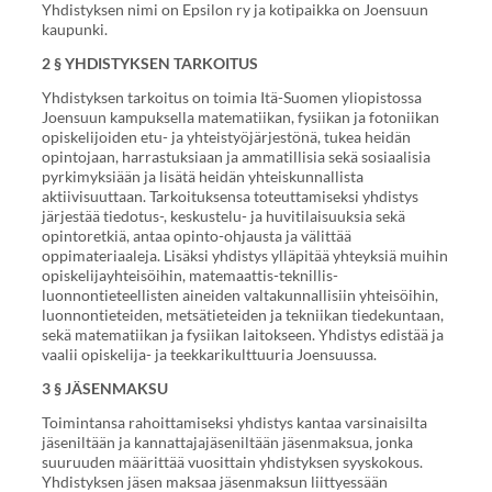
Yhdistyksen nimi on Epsilon ry ja kotipaikka on Joensuun
kaupunki.
2 § YHDISTYKSEN TARKOITUS
Yhdistyksen tarkoitus on toimia Itä-Suomen yliopistossa
Joensuun kampuksella matematiikan, fysiikan ja fotoniikan
opiskelijoiden etu- ja yhteistyöjärjestönä, tukea heidän
opintojaan, harrastuksiaan ja ammatillisia sekä sosiaalisia
pyrkimyksiään ja lisätä heidän yhteiskunnallista
aktiivisuuttaan. Tarkoituksensa toteuttamiseksi yhdistys
järjestää tiedotus-, keskustelu- ja huvitilaisuuksia sekä
opintoretkiä, antaa opinto-ohjausta ja välittää
oppimateriaaleja. Lisäksi yhdistys ylläpitää yhteyksiä muihin
opiskelijayhteisöihin, matemaattis-teknillis-
luonnontieteellisten aineiden valtakunnallisiin yhteisöihin,
luonnontieteiden, metsätieteiden ja tekniikan tiedekuntaan,
sekä matematiikan ja fysiikan laitokseen. Yhdistys edistää ja
vaalii opiskelija- ja teekkarikulttuuria Joensuussa.
3 § JÄSENMAKSU
Toimintansa rahoittamiseksi yhdistys kantaa varsinaisilta
jäseniltään ja kannattajajäseniltään jäsenmaksua, jonka
suuruuden määrittää vuosittain yhdistyksen syyskokous.
Yhdistyksen jäsen maksaa jäsenmaksun liittyessään