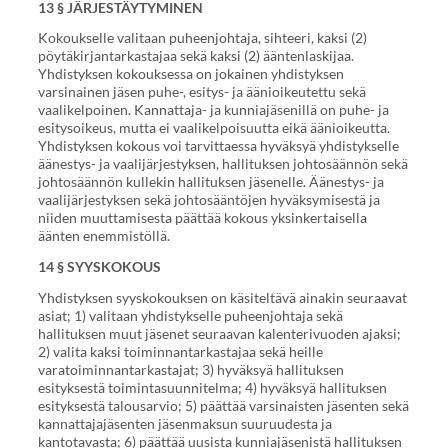
13 § JÄRJESTÄYTYMINEN
Kokoukselle valitaan puheenjohtaja, sihteeri, kaksi (2)
pöytäkirjantarkastajaa sekä kaksi (2) ääntenlaskijaa.
Yhdistyksen kokouksessa on jokainen yhdistyksen
varsinainen jäsen puhe-, esitys- ja äänioikeutettu sekä
vaalikelpoinen. Kannattaja- ja kunniajäsenillä on puhe- ja
esitysoikeus, mutta ei vaalikelpoisuutta eikä äänioikeutta.
Yhdistyksen kokous voi tarvittaessa hyväksyä yhdistykselle
äänestys- ja vaalijärjestyksen, hallituksen johtosäännön sekä
johtosäännön kullekin hallituksen jäsenelle. Äänestys- ja
vaalijärjestyksen sekä johtosääntöjen hyväksymisestä ja
niiden muuttamisesta päättää kokous yksinkertaisella
äänten enemmistöllä.
14 § SYYSKOKOUS
Yhdistyksen syyskokouksen on käsiteltävä ainakin seuraavat
asiat; 1) valitaan yhdistykselle puheenjohtaja sekä
hallituksen muut jäsenet seuraavan kalenterivuoden ajaksi;
2) valita kaksi toiminnantarkastajaa sekä heille
varatoiminnantarkastajat; 3) hyväksyä hallituksen
esityksestä toimintasuunnitelma; 4) hyväksyä hallituksen
esityksestä talousarvio; 5) päättää varsinaisten jäsenten sekä
kannattajajäsenten jäsenmaksun suuruudesta ja
kantotavasta; 6) päättää uusista kunniajäsenistä hallituksen