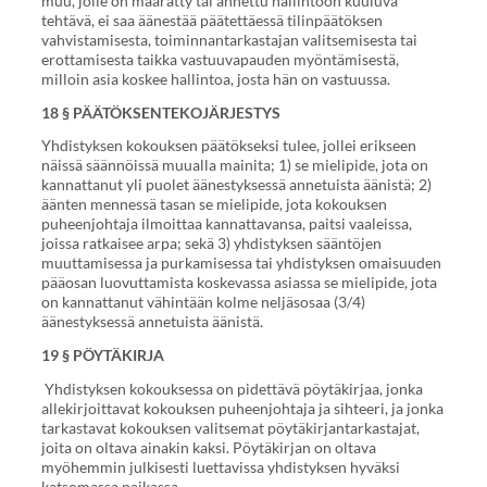
muu, jolle on määrätty tai annettu hallintoon kuuluva
tehtävä, ei saa äänestää päätettäessä tilinpäätöksen
vahvistamisesta, toiminnantarkastajan valitsemisesta tai
erottamisesta taikka vastuuvapauden myöntämisestä,
milloin asia koskee hallintoa, josta hän on vastuussa.
18 § PÄÄTÖKSENTEKOJÄRJESTYS
Yhdistyksen kokouksen päätökseksi tulee, jollei erikseen
näissä säännöissä muualla mainita; 1) se mielipide, jota on
kannattanut yli puolet äänestyksessä annetuista äänistä; 2)
äänten mennessä tasan se mielipide, jota kokouksen
puheenjohtaja ilmoittaa kannattavansa, paitsi vaaleissa,
joissa ratkaisee arpa; sekä 3) yhdistyksen sääntöjen
muuttamisessa ja purkamisessa tai yhdistyksen omaisuuden
pääosan luovuttamista koskevassa asiassa se mielipide, jota
on kannattanut vähintään kolme neljäsosaa (3/4)
äänestyksessä annetuista äänistä.
19 § PÖYTÄKIRJA
Yhdistyksen kokouksessa on pidettävä pöytäkirjaa, jonka
allekirjoittavat kokouksen puheenjohtaja ja sihteeri, ja jonka
tarkastavat kokouksen valitsemat pöytäkirjantarkastajat,
joita on oltava ainakin kaksi. Pöytäkirjan on oltava
myöhemmin julkisesti luettavissa yhdistyksen hyväksi
katsomassa paikassa.