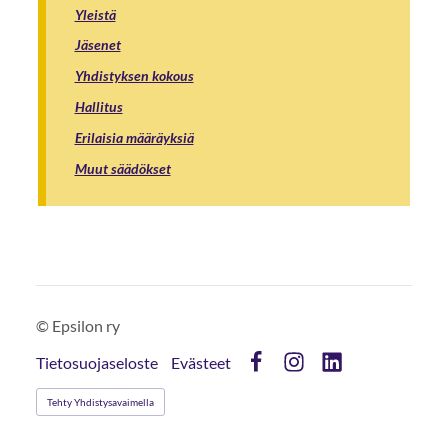
Yleistä
Jäsenet
Yhdistyksen kokous
Hallitus
Erilaisia määräyksiä
Muut säädökset
©
Epsilon ry
Tietosuojaseloste
Evästeet
Facebook
Instagram
LinkedIn
Tehty Yhdistysavaimella