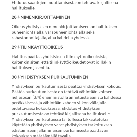
Ehdotus sääntöjen muuttamisesta on tehtävä kirjallisena
hallitukselle.
28 § NIMENKIRJOITTAMINEN
Oikeus yhdistyksen nimenkirjoittamiseen on hallituksen
puheenjohtajalla, varapuheenjohtajalla sekä
rahastonhoitajalla, aina kahdella yhdessä.
29 § TILINKÄYTTÖOIKEUS
Hallitus päättää yhdistyksen tilinkäyttöoikeuksista,
kuitenkin siten, että tilinkäyttöoikeudet ovat joillakin
hallituksen jäsenillä.
30 § YHDISTYKSEN PURKAUTUMINEN
Yhdistyksen purkautumisesta päättää yhdistyksen kokous.
Päätös purkautumisesta on tehtävä vähintään kolmen
neljäsosan (3/4) enemmistöllä annetuista äänistä kahdessa
peräkkäisessä ja vähintään kahden viikon väliajalla
pidettävässä kokouksessa. Ehdotus yhdistyksen
purkautumisesta on tehtävä kirjallisena hallitukselle.
Yhdistyksen purkautuessa tai tullessa lakkautetuksi
käytetään yhdistyksen varat yhdistyksen tarkoituksen
edistämiseen jälkimmäisen purkamisesta päättävän
kokouksen määräämällä tavalla.