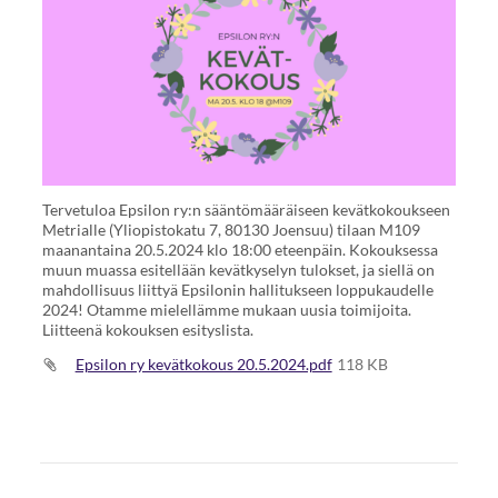
Tervetuloa Epsilon ry:n sääntömääräiseen kevätkokoukseen
Metrialle (Yliopistokatu 7, 80130 Joensuu) tilaan M109
maanantaina 20.5.2024 klo 18:00 eteenpäin. Kokouksessa
muun muassa esitellään kevätkyselyn tulokset, ja siellä on
mahdollisuus liittyä Epsilonin hallitukseen loppukaudelle
2024! Otamme mielellämme mukaan uusia toimijoita.
Liitteenä kokouksen esityslista.
Epsilon ry kevätkokous 20.5.2024.pdf
118 KB