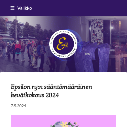
Siirry
Valikko
sivun
sisältöön
Epsilon ry
Epsilon ry:n sääntömääräinen
kevätkokous 2024
7.5.2024