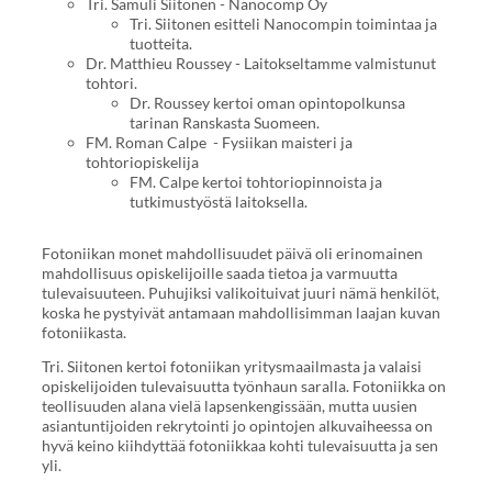
Tri. Samuli Siitonen - Nanocomp Oy
Tri. Siitonen esitteli Nanocompin toimintaa ja
tuotteita.
Dr. Matthieu Roussey - Laitokseltamme valmistunut
tohtori.
Dr. Roussey kertoi oman opintopolkunsa
tarinan Ranskasta Suomeen.
FM. Roman Calpe - Fysiikan maisteri ja
tohtoriopiskelija
FM. Calpe kertoi tohtoriopinnoista ja
tutkimustyöstä laitoksella.
Fotoniikan monet mahdollisuudet päivä oli erinomainen
mahdollisuus opiskelijoille saada tietoa ja varmuutta
tulevaisuuteen. Puhujiksi valikoituivat juuri nämä henkilöt,
koska he pystyivät antamaan mahdollisimman laajan kuvan
fotoniikasta.
Tri. Siitonen kertoi fotoniikan yritysmaailmasta ja valaisi
opiskelijoiden tulevaisuutta työnhaun saralla. Fotoniikka on
teollisuuden alana vielä lapsenkengissään, mutta uusien
asiantuntijoiden rekrytointi jo opintojen alkuvaiheessa on
hyvä keino kiihdyttää fotoniikkaa kohti tulevaisuutta ja sen
yli.