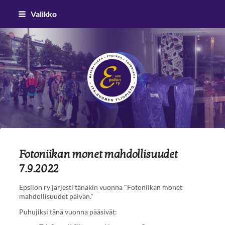
Siirry
Valikko
sivun
sisältöön
Epsilon ry
Fotoniikan monet mahdollisuudet
7.9.2022
Epsilon ry järjesti tänäkin vuonna "Fotoniikan monet
mahdollisuudet päivän."
Puhujiksi tänä vuonna pääsivät: