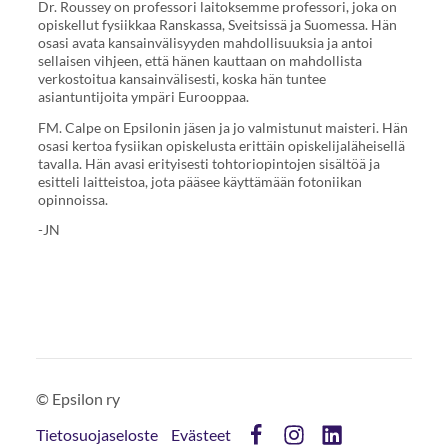
Dr. Roussey on professori laitoksemme professori, joka on
opiskellut fysiikkaa Ranskassa, Sveitsissä ja Suomessa. Hän
osasi avata kansainvälisyyden mahdollisuuksia ja antoi
sellaisen vihjeen, että hänen kauttaan on mahdollista
verkostoitua kansainvälisesti, koska hän tuntee
asiantuntijoita ympäri Eurooppaa.
FM. Calpe on Epsilonin jäsen ja jo valmistunut maisteri. Hän
osasi kertoa fysiikan opiskelusta erittäin opiskelijaläheisellä
tavalla. Hän avasi erityisesti tohtoriopintojen sisältöä ja
esitteli laitteistoa, jota pääsee käyttämään fotoniikan
opinnoissa.
-JN
©
Epsilon ry
Tietosuojaseloste
Evästeet