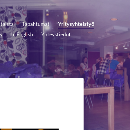
taista
Tapahtumat
Yritysyhteistyö
ly
In English
Yhteystiedot