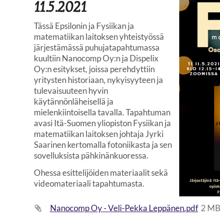
11.5.2021
Tässä Epsilonin ja Fysiikan ja
matematiikan laitoksen yhteistyössä
järjestämässä puhujatapahtumassa
kuultiin Nanocomp Oy:n ja Dispelix
Oy:n esitykset, joissa perehdyttiin
yritysten historiaan, nykyisyyteen ja
tulevaisuuteen hyvin
käytännönläheisellä ja
mielenkiintoisella tavalla. Tapahtuman
avasi Itä-Suomen yliopiston Fysiikan ja
matematiikan laitoksen johtaja Jyrki
Saarinen kertomalla fotoniikasta ja sen
sovelluksista pähkinänkuoressa.
Ohessa esittelijöiden materiaalit sekä
videomateriaali tapahtumasta.
Nanocomp Oy - Veli-Pekka Leppänen.pdf
2 M