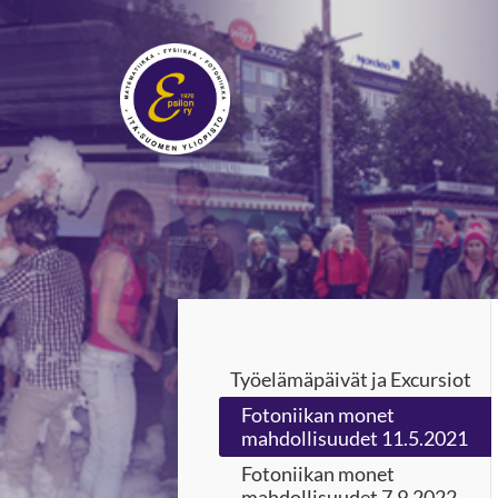
Siirry
sivun
sisältöön
Epsilon ry
Työelämäpäivät ja Excursiot
Fotoniikan monet
mahdollisuudet 11.5.2021
Fotoniikan monet
mahdollisuudet 7.9.2022