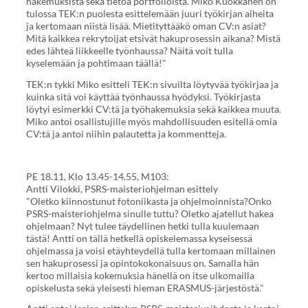
hakemuksista sekä tietoa portfolioista. Miko Kuokkanen on
tulossa TEK:n puolesta esittelemään juuri työkirjan aiheita
ja kertomaan niistä lisää. Mietityttääkö oman CV:n asiat?
Mitä kaikkea rekrytoijat etsivät hakuprosessin aikana? Mistä
edes lähteä liikkeelle työnhaussa? Näitä voit tulla
kyselemään ja pohtimaan täällä!"
TEK:n tykki Miko esitteli TEK:n sivuilta löytyvää työkirjaa ja
kuinka sitä voi käyttää työnhaussa hyödyksi. Työkirjasta
löytyi esimerkki CV:tä ja työhakemuksia sekä kaikkea muuta.
Miko antoi osallistujille myös mahdollisuuden esitellä omia
CV:tä ja antoi niihin palautetta ja kommentteja.
PE 18.11, Klo 13.45-14.55, M103:
Antti Vilokki, PSRS-maisteriohjelman esittely
"Oletko kiinnostunut fotoniikasta ja ohjelmoinnista?Onko
PSRS-maisteriohjelma sinulle tuttu? Oletko ajatellut hakea
ohjelmaan? Nyt tulee täydellinen hetki tulla kuulemaan
tästä! Antti on tällä hetkellä opiskelemassa kyseisessä
ohjelmassa ja voisi etäyhteydellä tulla kertomaan millainen
sen hakuprosessi ja opintokokonaisuus on. Samalla hän
kertoo millaisia kokemuksia hänellä on itse ulkomailla
opiskelusta sekä yleisesti hieman ERASMUS-järjestöstä."