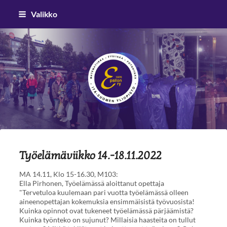
Siirry
Valikko
sivun
sisältöön
Epsilon ry
Työelämäviikko 14.-18.11.2022
MA 14.11, Klo 15-16.30, M103:
Ella Pirhonen, Työelämässä aloittanut opettaja
"Tervetuloa kuulemaan pari vuotta työelämässä olleen
aineenopettajan kokemuksia ensimmäisistä työvuosista!
Kuinka opinnot ovat tukeneet työelämässä pärjäämistä?
Kuinka työnteko on sujunut? Millaisia haasteita on tullut