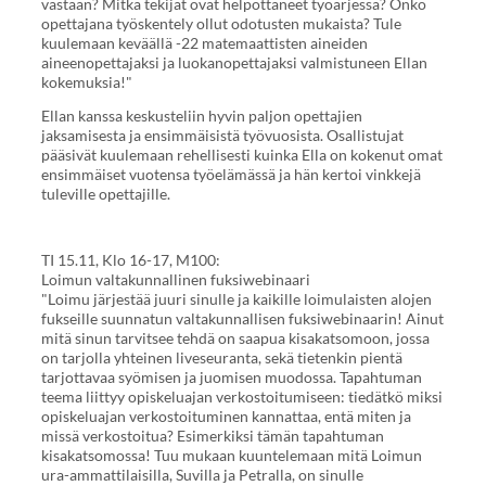
vastaan? Mitkä tekijät ovat helpottaneet työarjessa? Onko
opettajana työskentely ollut odotusten mukaista? Tule
kuulemaan keväällä -22 matemaattisten aineiden
aineenopettajaksi ja luokanopettajaksi valmistuneen Ellan
kokemuksia!"
Ellan kanssa keskusteliin hyvin paljon opettajien
jaksamisesta ja ensimmäisistä työvuosista. Osallistujat
pääsivät kuulemaan rehellisesti kuinka Ella on kokenut omat
ensimmäiset vuotensa työelämässä ja hän kertoi vinkkejä
tuleville opettajille.
TI 15.11, Klo 16-17, M100:
Loimun valtakunnallinen fuksiwebinaari
"Loimu järjestää juuri sinulle ja kaikille loimulaisten alojen
fukseille suunnatun valtakunnallisen fuksiwebinaarin! Ainut
mitä sinun tarvitsee tehdä on saapua kisakatsomoon, jossa
on tarjolla yhteinen liveseuranta, sekä tietenkin pientä
tarjottavaa syömisen ja juomisen muodossa. Tapahtuman
teema liittyy opiskeluajan verkostoitumiseen: tiedätkö miksi
opiskeluajan verkostoituminen kannattaa, entä miten ja
missä verkostoitua? Esimerkiksi tämän tapahtuman
kisakatsomossa! Tuu mukaan kuuntelemaan mitä Loimun
ura-ammattilaisilla, Suvilla ja Petralla, on sinulle