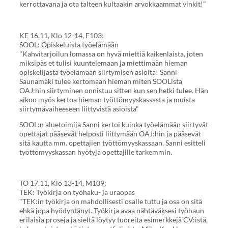
kerrottavana ja ota talteen kultaakin arvokkaammat vinkit!"
KE 16.11, Klo 12-14, F103:
SOOL: Opiskeluista työelämään
"Kahvitarjoilun lomassa on hyvä miettiä kaikenlaista, joten
miksipäs et tulisi kuuntelemaan ja miettimään hieman
opiskelijasta työelämään siirtymisen asioita! Sanni
Saunamäki tulee kertomaan hieman miten SOOLista
OAJ:hin siirtyminen onnistuu sitten kun sen hetki tulee. Hän
aikoo myös kertoa hieman työttömyyskassasta ja muista
siirtymävaiheeseen liittyvistä asioista"
SOOL:n aluetoimija Sanni kertoi kuinka työelämään siirtyvät
opettajat pääsevät helposti liittymään OAJ:hin ja pääsevät
sitä kautta mm. opettajien työttömyyskassaan. Sanni esitteli
työttömyyskassan hyötyjä opettajille tarkemmin.
TO 17.11, Klo 13-14, M109:
TEK: Työkirja on työhaku- ja uraopas
"TEK:in työkirja on mahdollisesti osalle tuttu ja osa on sitä
ehkä jopa hyödyntänyt. Työkirja avaa nähtäväksesi työhaun
erilaisia proseja ja sieltä löytyy tuoreita esimerkkejä CV:istä,