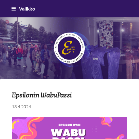
Siirry
Valikko
sivun
sisältöön
Epsilon ry
Epsilonin WabuPassi
13.4.2024