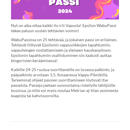
Nyt on aika ottaa kaikki ilo irti Vapusta! Epsilon WabuPassi
tekee paluun uusien tehtävien voimin!
WabuPassissa on 25 tehtävää, ja jokaisen passi on erilainen.
Tehtävät liittyvät Epsilonin vappuviikkojen tapahtumiin,
vappuhengen nostattamiseen ja yleiseen hauskanpitoon.
Epsilonin tapahtumiin osallistuminen siis taatusti auttaa
bingorivien keräämisessä!
Kaikille 24-25 ruutua suorittaneille on luvassa palkinto, ja
pääpalkinto arvotaan 1.5. Ilosaaressa Vappu Piknikillä.
Tarkemmat ohjeet passien suorittamiseen löytyvät itse
passeista. Passeja jaetaan sunnuntaina risteilylle lähtijöille
bussissa, ja niitä voi myös noutaa Metrian aj-tilan avoimesta
kaapista tai kahvivuoroilta.