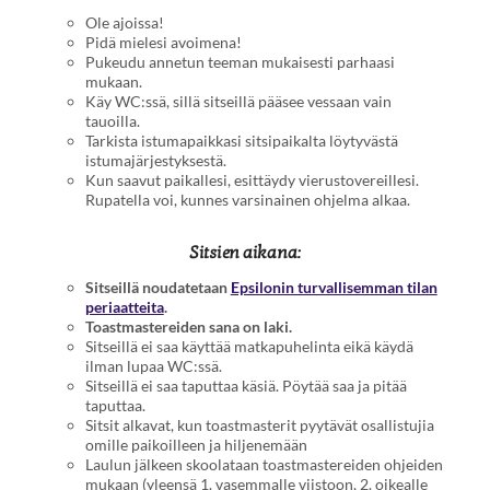
Ole ajoissa!
Pidä mielesi avoimena!
Pukeudu annetun teeman mukaisesti parhaasi
mukaan.
Käy WC:ssä, sillä sitseillä pääsee vessaan vain
tauoilla.
Tarkista istumapaikkasi sitsipaikalta löytyvästä
istumajärjestyksestä.
Kun saavut paikallesi, esittäydy vierustovereillesi.
Rupatella voi, kunnes varsinainen ohjelma alkaa.
Sitsien aikana:
Sitseillä noudatetaan
Epsilonin turvallisemman tilan
periaatteita
.
Toastmastereiden sana on laki.
Sitseillä ei saa käyttää matkapuhelinta eikä käydä
ilman lupaa WC:ssä.
Sitseillä ei saa taputtaa käsiä. Pöytää saa ja pitää
taputtaa.
Sitsit alkavat, kun toastmasterit pyytävät osallistujia
omille paikoilleen ja hiljenemään
Laulun jälkeen skoolataan toastmastereiden ohjeiden
mukaan (yleensä 1. vasemmalle viistoon, 2. oikealle