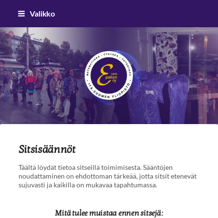
Siirry
Valikko
sivun
sisältöön
Epsilon ry
Sitsisäännöt
Täältä löydät tietoa sitseillä toimimisesta. Sääntöjen
noudattaminen on ehdottoman tärkeää, jotta sitsit etenevät
sujuvasti ja kaikilla on mukavaa tapahtumassa.
Mitä tulee muistaa ennen sitsejä: