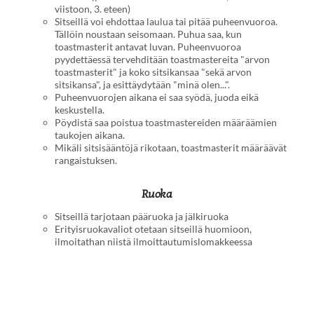
viistoon, 3. eteen)
Sitseillä voi ehdottaa laulua tai pitää puheenvuoroa.
Tällöin noustaan seisomaan. Puhua saa, kun
toastmasterit antavat luvan. Puheenvuoroa
pyydettäessä tervehditään toastmastereita "arvon
toastmasterit" ja koko sitsikansaa "sekä arvon
sitsikansa", ja esittäydytään "minä olen...".
Puheenvuorojen aikana ei saa syödä, juoda eikä
keskustella.
Pöydistä saa poistua toastmastereiden määräämien
taukojen aikana.
Mikäli sitsisääntöjä rikotaan, toastmasterit määräävät
rangaistuksen.
Ruoka
Sitseillä tarjotaan pääruoka ja jälkiruoka
Erityisruokavaliot otetaan sitseillä huomioon,
ilmoitathan niistä ilmoittautumislomakkeessa