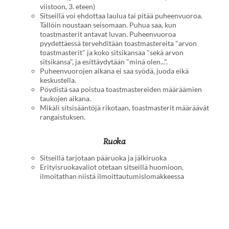
viistoon, 3. eteen)
Sitseillä voi ehdottaa laulua tai pitää puheenvuoroa.
Tällöin noustaan seisomaan. Puhua saa, kun
toastmasterit antavat luvan. Puheenvuoroa
pyydettäessä tervehditään toastmastereita "arvon
toastmasterit" ja koko sitsikansaa "sekä arvon
sitsikansa", ja esittäydytään "minä olen...".
Puheenvuorojen aikana ei saa syödä, juoda eikä
keskustella.
Pöydistä saa poistua toastmastereiden määräämien
taukojen aikana.
Mikäli sitsisääntöjä rikotaan, toastmasterit määräävät
rangaistuksen.
Ruoka
Sitseillä tarjotaan pääruoka ja jälkiruoka
Erityisruokavaliot otetaan sitseillä huomioon,
ilmoitathan niistä ilmoittautumislomakkeessa