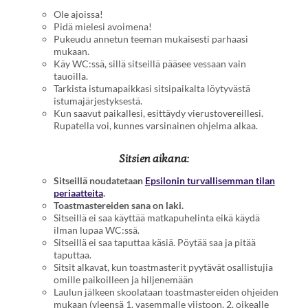
Ole ajoissa!
Pidä mielesi avoimena!
Pukeudu annetun teeman mukaisesti parhaasi
mukaan.
Käy WC:ssä, sillä sitseillä pääsee vessaan vain
tauoilla.
Tarkista istumapaikkasi sitsipaikalta löytyvästä
istumajärjestyksestä.
Kun saavut paikallesi, esittäydy vierustovereillesi.
Rupatella voi, kunnes varsinainen ohjelma alkaa.
Sitsien aikana:
Sitseillä noudatetaan
Epsilonin turvallisemman tilan
periaatteita
.
Toastmastereiden sana on laki.
Sitseillä ei saa käyttää matkapuhelinta eikä käydä
ilman lupaa WC:ssä.
Sitseillä ei saa taputtaa käsiä. Pöytää saa ja pitää
taputtaa.
Sitsit alkavat, kun toastmasterit pyytävät osallistujia
omille paikoilleen ja hiljenemään
Laulun jälkeen skoolataan toastmastereiden ohjeiden
mukaan (yleensä 1. vasemmalle viistoon, 2. oikealle