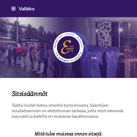
Siirry
Valikko
sivun
sisältöön
Epsilon ry
Sitsisäännöt
Täältä löydät tietoa sitseillä toimimisesta. Sääntöjen
noudattaminen on ehdottoman tärkeää, jotta sitsit etenevät
sujuvasti ja kaikilla on mukavaa tapahtumassa.
Mitä tulee muistaa ennen sitsejä: