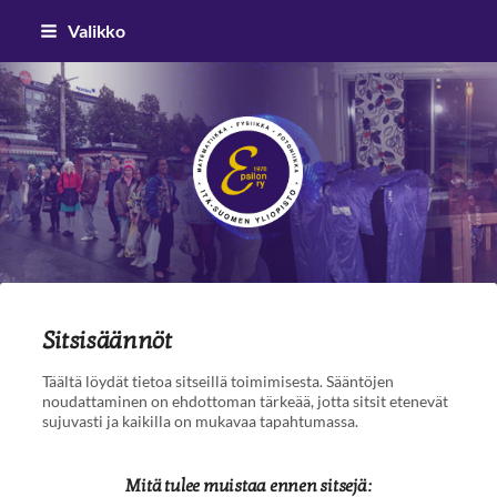
Siirry
Valikko
sivun
sisältöön
Epsilon ry
Sitsisäännöt
Täältä löydät tietoa sitseillä toimimisesta. Sääntöjen
noudattaminen on ehdottoman tärkeää, jotta sitsit etenevät
sujuvasti ja kaikilla on mukavaa tapahtumassa.
Mitä tulee muistaa ennen sitsejä: