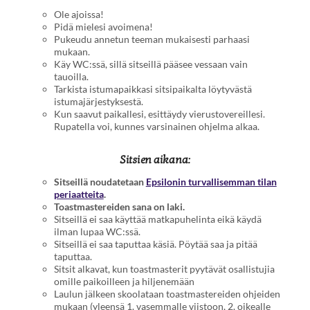
Ole ajoissa!
Pidä mielesi avoimena!
Pukeudu annetun teeman mukaisesti parhaasi
mukaan.
Käy WC:ssä, sillä sitseillä pääsee vessaan vain
tauoilla.
Tarkista istumapaikkasi sitsipaikalta löytyvästä
istumajärjestyksestä.
Kun saavut paikallesi, esittäydy vierustovereillesi.
Rupatella voi, kunnes varsinainen ohjelma alkaa.
Sitsien aikana:
Sitseillä noudatetaan
Epsilonin turvallisemman tilan
periaatteita
.
Toastmastereiden sana on laki.
Sitseillä ei saa käyttää matkapuhelinta eikä käydä
ilman lupaa WC:ssä.
Sitseillä ei saa taputtaa käsiä. Pöytää saa ja pitää
taputtaa.
Sitsit alkavat, kun toastmasterit pyytävät osallistujia
omille paikoilleen ja hiljenemään
Laulun jälkeen skoolataan toastmastereiden ohjeiden
mukaan (yleensä 1. vasemmalle viistoon, 2. oikealle