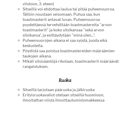
viistoon, 3. eteen)
Sitseillä voi ehdottaa laulua tai pitää puheenvuoroa.
Tällöin noustaan seisomaan. Puhua saa, kun
toastmasterit antavat luvan. Puheenvuoroa
pyydettäessä tervehditään toastmastereita "arvon
toastmasterit" ja koko sitsikansaa "sekä arvon
sitsikansa", ja esittäydytään "minä olen...".
Puheenvuorojen aikana ei saa syödä, juoda eikä
keskustella.
Pöydistä saa poistua toastmastereiden määräämien
taukojen aikana.
Mikäli sitsisääntöjä rikotaan, toastmasterit määräävät
rangaistuksen.
Ruoka
Sitseillä tarjotaan pääruoka ja jälkiruoka
Erityisruokavaliot otetaan sitseillä huomioon,
ilmoitathan niistä ilmoittautumislomakkeessa