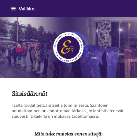
Siirry
Valikko
sivun
sisältöön
Epsilon ry
Sitsisäännöt
Täältä löydät tietoa sitseillä toimimisesta. Sääntöjen
noudattaminen on ehdottoman tärkeää, jotta sitsit etenevät
sujuvasti ja kaikilla on mukavaa tapahtumassa.
Mitä tulee muistaa ennen sitsejä: