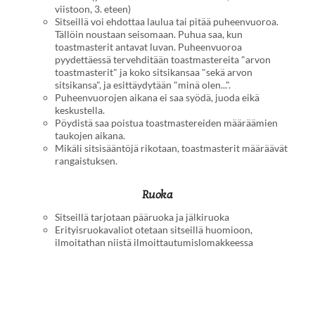
viistoon, 3. eteen)
Sitseillä voi ehdottaa laulua tai pitää puheenvuoroa.
Tällöin noustaan seisomaan. Puhua saa, kun
toastmasterit antavat luvan. Puheenvuoroa
pyydettäessä tervehditään toastmastereita "arvon
toastmasterit" ja koko sitsikansaa "sekä arvon
sitsikansa", ja esittäydytään "minä olen...".
Puheenvuorojen aikana ei saa syödä, juoda eikä
keskustella.
Pöydistä saa poistua toastmastereiden määräämien
taukojen aikana.
Mikäli sitsisääntöjä rikotaan, toastmasterit määräävät
rangaistuksen.
Ruoka
Sitseillä tarjotaan pääruoka ja jälkiruoka
Erityisruokavaliot otetaan sitseillä huomioon,
ilmoitathan niistä ilmoittautumislomakkeessa