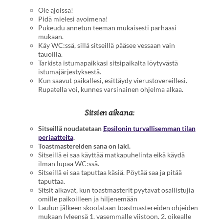
Ole ajoissa!
Pidä mielesi avoimena!
Pukeudu annetun teeman mukaisesti parhaasi
mukaan.
Käy WC:ssä, sillä sitseillä pääsee vessaan vain
tauoilla.
Tarkista istumapaikkasi sitsipaikalta löytyvästä
istumajärjestyksestä.
Kun saavut paikallesi, esittäydy vierustovereillesi.
Rupatella voi, kunnes varsinainen ohjelma alkaa.
Sitsien aikana:
Sitseillä noudatetaan
Epsilonin turvallisemman tilan
periaatteita
.
Toastmastereiden sana on laki.
Sitseillä ei saa käyttää matkapuhelinta eikä käydä
ilman lupaa WC:ssä.
Sitseillä ei saa taputtaa käsiä. Pöytää saa ja pitää
taputtaa.
Sitsit alkavat, kun toastmasterit pyytävät osallistujia
omille paikoilleen ja hiljenemään
Laulun jälkeen skoolataan toastmastereiden ohjeiden
mukaan (yleensä 1. vasemmalle viistoon, 2. oikealle